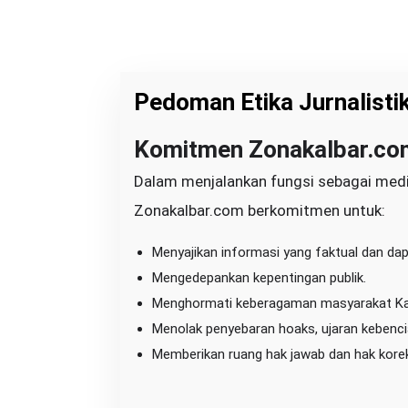
Pedoman Etika Jurnalisti
Komitmen Zonakalbar.co
|
J
U
Dalam menjalankan fungsi sebagai media 
N
I
Zonakalbar.com berkomitmen untuk:
1
,
2
0
Menyajikan informasi yang faktual dan da
2
6
Mengedepankan kepentingan publik.
O
L
Menghormati keberagaman masyarakat Kal
E
H
Menolak penyebaran hoaks, ujaran kebencia
B
U
Memberikan ruang hak jawab dan hak korek
N
G
Z