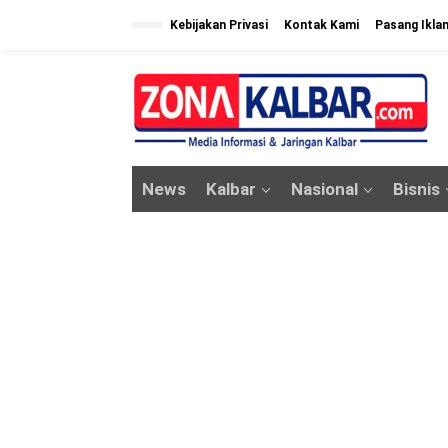
L
Kebijakan Privasi
Kontak Kami
Pasang Ikla
e
w
a
t
i
k
News
Kalbar
Nasional
Bisnis
e
k
o
n
t
e
n