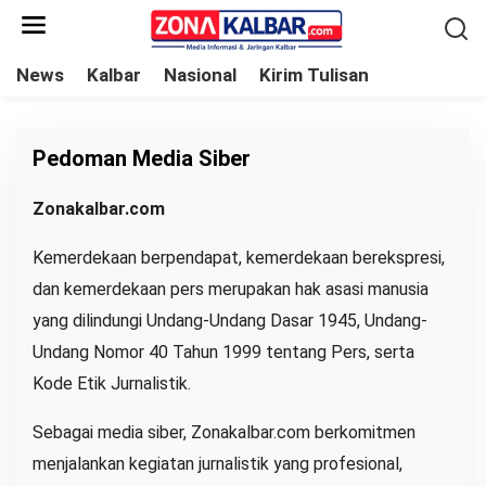
L
e
w
News
Kalbar
Nasional
Kirim Tulisan
a
t
i
Pedoman Media Siber
k
e
|
Zonakalbar.com
J
k
U
N
Kemerdekaan berpendapat, kemerdekaan berekspresi,
o
I
1
dan kemerdekaan pers merupakan hak asasi manusia
n
,
2
yang dilindungi Undang-Undang Dasar 1945, Undang-
t
0
2
e
Undang Nomor 40 Tahun 1999 tentang Pers, serta
6
O
n
Kode Etik Jurnalistik.
L
E
H
Sebagai media siber, Zonakalbar.com berkomitmen
B
U
menjalankan kegiatan jurnalistik yang profesional,
N