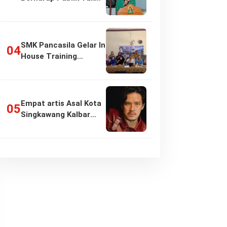
Girang…
SMK Pancasila Gelar In
House Training
Penyusunan…
Empat artis Asal Kota
Singkawang Kalbar
sukses:…