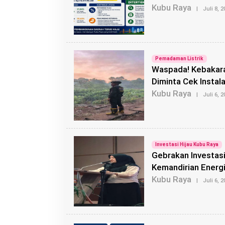
Kubu Raya
|
Juli 8, 
Pemadaman Listrik
Waspada! Kebakara
Diminta Cek Instal
Kubu Raya
|
Juli 6, 
Investasi Hijau Kubu Raya
Gebrakan Investasi
Kemandirian Energ
Kubu Raya
|
Juli 6, 