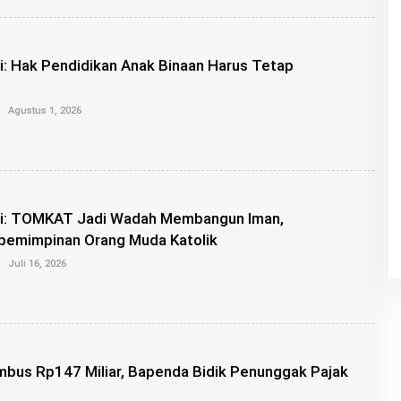
K
A
N
G
i: Hak Pendidikan Anak Binaan Harus Tetap
R
O
I
O
S
Agustus 1, 2026
L
E
H
K
A
N
G
ni: TOMKAT Jadi Wadah Membangun Iman,
R
O
epemimpinan Orang Muda Katolik
I
O
S
Juli 16, 2026
L
E
H
K
A
N
G
bus Rp147 Miliar, Bapenda Bidik Penunggak Pajak
R
O