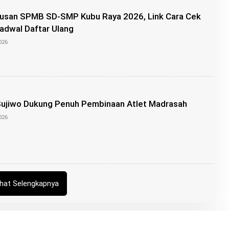
P
usan SPMB SD-SMP Kubu Raya 2026, Link Cara Cek
U
T
Jadwal Daftar Ulang
R
O
A
2026
L
E
H
A
D
E
P
Sujiwo Dukung Penuh Pembinaan Atlet Madrasah
U
T
O
2026
R
L
A
E
H
A
D
E
P
U
ihat Selengkapnya
T
R
A