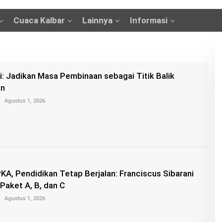
Cuaca Kalbar
Lainnya
Informasi
i: Jadikan Masa Pembinaan sebagai Titik Balik
an
O
Agustus 1, 2026
L
E
H
K
A
N
G
R
O
KA, Pendidikan Tetap Berjalan: Franciscus Sibarani
I
Paket A, B, dan C
S
O
Agustus 1, 2026
L
E
H