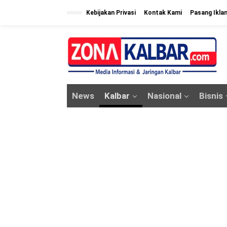
L
Kebijakan Privasi
Kontak Kami
Pasang Ikla
e
w
a
t
i
k
News
Kalbar
Nasional
Bisnis
e
k
o
n
t
e
n