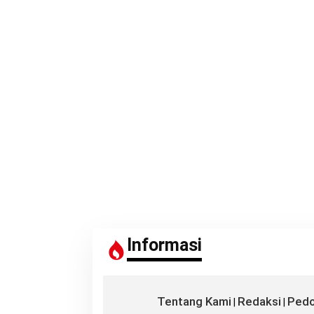
n
t
u
k
:
Informasi
Tentang Kami
Redaksi
Pedo
|
|