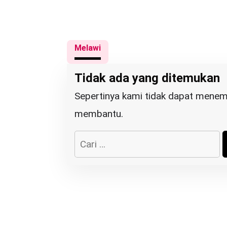
Melawi
Tidak ada yang ditemukan
Sepertinya kami tidak dapat menem
membantu.
C
a
r
i
u