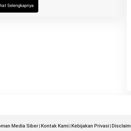
K
ihat Selengkapnya
A
N
G
R
O
I
S
man Media Siber
Kontak Kami
Kebijakan Privasi
Disclaim
|
|
|