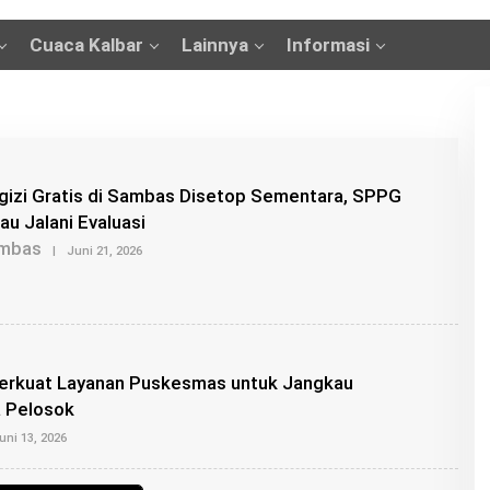
Cuaca Kalbar
Lainnya
Informasi
gizi Gratis di Sambas Disetop Sementara, SPPG
au Jalani Evaluasi
mbas
O
|
Juni 21, 2026
L
E
H
K
A
N
G
rkuat Layanan Puskesmas untuk Jangkau
R
O
 Pelosok
I
O
S
uni 13, 2026
L
E
H