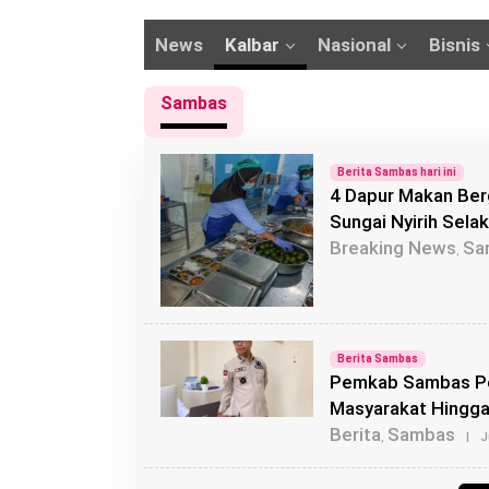
News
Kalbar
Nasional
Bisnis
Sambas
Berita Sambas hari ini
4 Dapur Makan Ber
Sungai Nyirih Selak
Breaking News
Sa
,
Berita Sambas
Pemkab Sambas Pe
Masyarakat Hingga
Berita
Sambas
,
|
J