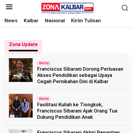
L
e
w
News
Kalbar
Nasional
Kirim Tulisan
a
t
i
Zona Update
k
e
Z
o
Berita
k
n
Franciscus Sibarani Dorong Perluasan
o
a
Akses Pendidikan sebagai Upaya
K
n
Cegah Pernikahan Dini di Kalbar
a
l
t
b
e
a
Berita
r
n
Fasilitasi Kuliah ke Tiongkok,
Franciscus Sibarani Ajak Orang Tua
Dukung Pendidikan Anak
Franciscus Sibarani Akhiri Penantian