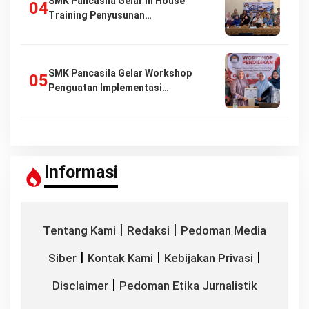
SMK Pancasila Gelar In House
Training Penyusunan…
SMK Pancasila Gelar Workshop
Penguatan Implementasi…
Informasi
|
|
Tentang Kami
Redaksi
Pedoman Media
|
|
|
Siber
Kontak Kami
Kebijakan Privasi
|
Disclaimer
Pedoman Etika Jurnalistik