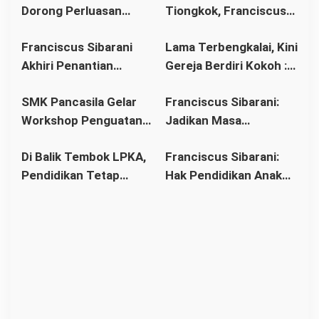
o
Dorong Perluasan
Tiongkok, Franciscus
s
Akses Pendidikan
Sibarani Ajak Orang
Franciscus Sibarani
Lama Terbengkalai, Kini
sebagai Upaya Cegah
Tua Dukung Pendidikan
Akhiri Penantian
Gereja Berdiri Kokoh :
Pernikahan Dini di
Anak
Panjang Umat Stasi
Franciscus Sibarani
Kalbar
SMK Pancasila Gelar
Franciscus Sibarani:
Bawat Keuskupan
Wujudkan Politik
Workshop Penguatan
Jadikan Masa
Agung Pontianak,
Bonum Commune di
Implementasi 8
Pembinaan sebagai
Gereja Baru Akhirnya
Stasi Bawat Desa
Di Balik Tembok LPKA,
Franciscus Sibarani:
Standar Nasional
Titik Balik Menata
Berdiri
Pahonk LANDAK
Pendidikan Tetap
Hak Pendidikan Anak
Pendidikan
Masa Depan
Berjalan: Franciscus
Binaan Harus Tetap
Sibarani Apresiasi
Terpenuhi
Program Paket A, B,
dan C