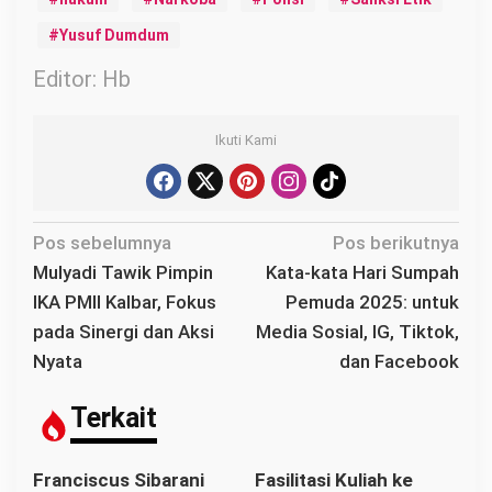
Yusuf Dumdum
Editor: Hb
Ikuti Kami
N
Pos sebelumnya
Pos berikutnya
a
Mulyadi Tawik Pimpin
Kata-kata Hari Sumpah
v
IKA PMII Kalbar, Fokus
Pemuda 2025: untuk
i
pada Sinergi dan Aksi
Media Sosial, IG, Tiktok,
g
Nyata
dan Facebook
a
s
Terkait
i
p
Franciscus Sibarani
Fasilitasi Kuliah ke