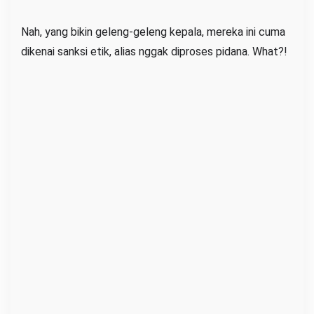
c
Nah, yang bikin geleng-geleng kepala, mereka ini cuma
a
m
dikenai sanksi etik, alias nggak diproses pidana. What?!
A
p
a
I
n
i
?