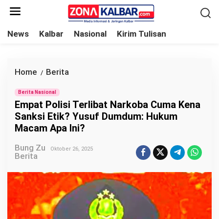
L
e
w
News
Kalbar
Nasional
Kirim Tulisan
a
t
i
Home
Berita
E
/
k
m
e
Berita Nasional
p
Empat Polisi Terlibat Narkoba Cuma Kena
k
a
Sanksi Etik? Yusuf Dumdum: Hukum
o
t
Macam Apa Ini?
n
P
t
Bung Zu
o
Oktober 26, 2025
Berita
e
l
n
i
s
i
T