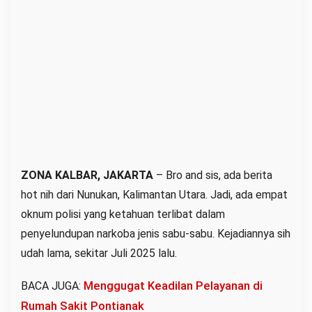
a
K
e
n
a
S
a
n
k
s
ZONA KALBAR, JAKARTA
– Bro and sis, ada berita
i
hot nih dari Nunukan, Kalimantan Utara. Jadi, ada empat
E
oknum polisi yang ketahuan terlibat dalam
t
penyelundupan narkoba jenis sabu-sabu. Kejadiannya sih
i
udah lama, sekitar Juli 2025 lalu.
k
?
Menggugat Keadilan Pelayanan di
BACA JUGA:
Y
Rumah Sakit Pontianak
u