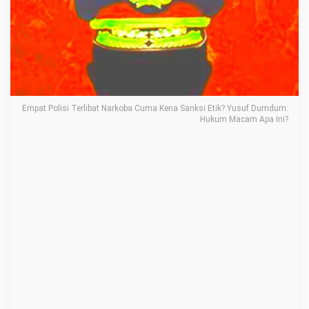
e
r
l
i
b
a
Empat Polisi Terlibat Narkoba Cuma Kena Sanksi Etik? Yusuf Dumdum:
t
Hukum Macam Apa Ini?
N
a
r
k
o
b
a
C
u
m