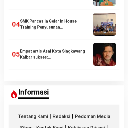
SMK Pancasila Gelar In House
Training Penyusunan…
Empat artis Asal Kota Singkawang
Kalbar sukses:…
Informasi
|
|
Tentang Kami
Redaksi
Pedoman Media
|
|
|
Siber
Kontak Kami
Kebijakan Privasi