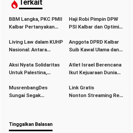
s
Terkait
i
p
BBM Langka, PKC PMII
Haji Robi Pimpin DPW
o
Kalbar Pertanyakan
PSI Kalbar dan Optimis
s
Stetmen Pemerintah
Memang Pemilu 2029
Living Law dalam KUHP
Anggota DPRD Kalbar
Terkait Stok BBM
Nasional: Antara
Suib Kawal Ulama dan
Aman
Hukum Adat dan Asas
Pondok Pesantren
Aksi Nyata Solidaritas
Atlet Israel Berencana
Legalitas
Untuk Palestina,
Ikut Kejuaraan Dunia
Ratusan Warga
Senam di Jakarta, Ini
MusrenbangDes
Link Gratis
Pontianak Ikuti Senam
Kata Menlu
Sungai Segak
Nonton Streaming Real
Sehat dan
Sekaligus Bahas
Madrid vs Villarreal
Penggalangan Donasi
RKPDes 2026: Kades
Live di video
Ajak Warga Berlomba
Tinggalkan Balasan
dalam Kebaikan