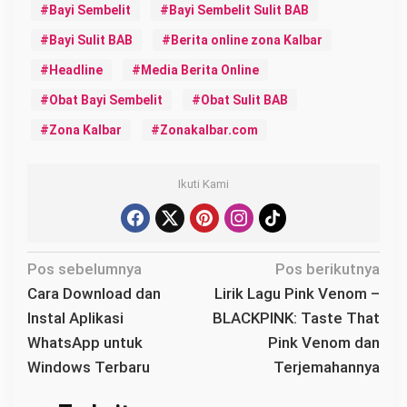
Bayi Sembelit
Bayi Sembelit Sulit BAB
Bayi Sulit BAB
Berita online zona Kalbar
Headline
Media Berita Online
Obat Bayi Sembelit
Obat Sulit BAB
Zona Kalbar
Zonakalbar.com
Ikuti Kami
N
Pos sebelumnya
Pos berikutnya
a
Cara Download dan
Lirik Lagu Pink Venom –
v
Instal Aplikasi
BLACKPINK: Taste That
i
WhatsApp untuk
Pink Venom dan
g
Windows Terbaru
Terjemahannya
a