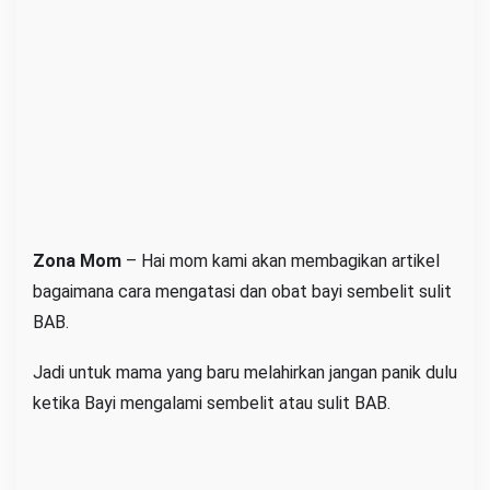
l
i
t
S
u
l
i
t
B
Zona Mom
– Hai mom kami akan membagikan artikel
A
B
bagaimana cara mengatasi dan obat bayi sembelit sulit
BAB.
Jadi untuk mama yang baru melahirkan jangan panik dulu
ketika Bayi mengalami sembelit atau sulit BAB.