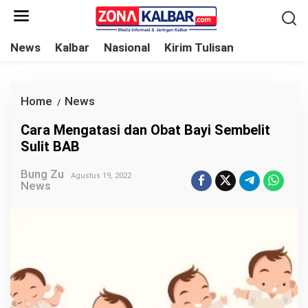
L
e
w
News
Kalbar
Nasional
Kirim Tulisan
a
t
i
Home
News
C
/
k
a
Cara Mengatasi dan Obat Bayi Sembelit
e
r
Sulit BAB
k
a
o
Bung Zu
M
Agustus 19, 2022
News
n
e
t
n
e
g
n
a
t
a
s