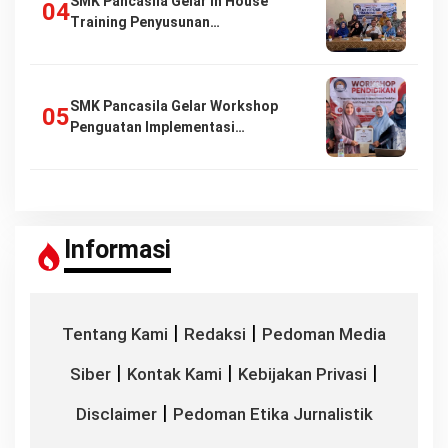
SMK Pancasila Gelar In House
Training Penyusunan…
SMK Pancasila Gelar Workshop
Penguatan Implementasi…
Informasi
|
|
Tentang Kami
Redaksi
Pedoman Media
|
|
|
Siber
Kontak Kami
Kebijakan Privasi
|
Disclaimer
Pedoman Etika Jurnalistik