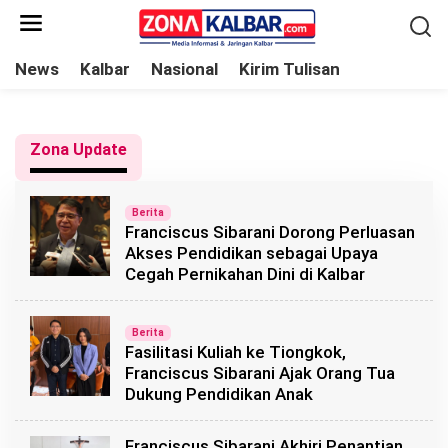
L
e
w
News
Kalbar
Nasional
Kirim Tulisan
a
t
i
Zona Update
k
e
Z
o
Berita
k
n
Franciscus Sibarani Dorong Perluasan
o
a
Akses Pendidikan sebagai Upaya
K
n
Cegah Pernikahan Dini di Kalbar
a
l
t
b
e
a
Berita
r
n
Fasilitasi Kuliah ke Tiongkok,
Franciscus Sibarani Ajak Orang Tua
Dukung Pendidikan Anak
Franciscus Sibarani Akhiri Penantian