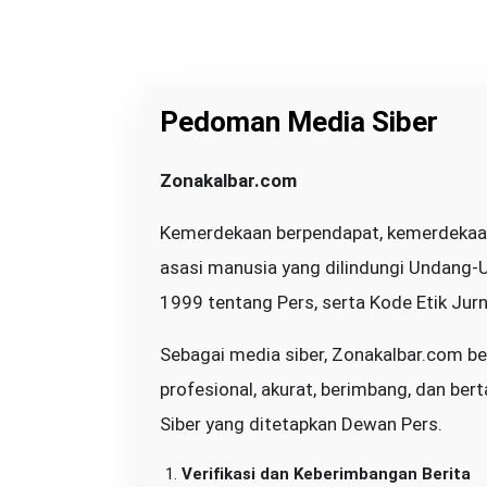
Pedoman Media Siber
|
Zonakalbar.com
J
U
N
Kemerdekaan berpendapat, kemerdekaan
I
1
asasi manusia yang dilindungi Undang
,
2
0
1999 tentang Pers, serta Kode Etik Jurna
2
6
O
Sebagai media siber, Zonakalbar.com be
L
E
profesional, akurat, berimbang, dan b
H
B
U
Siber yang ditetapkan Dewan Pers.
N
G
Verifikasi dan Keberimbangan Berita
Z