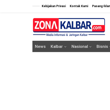
L
Kebijakan Privasi
Kontak Kami
Pasang Ikla
e
w
a
t
i
k
News
Kalbar
Nasional
Bisnis
e
k
o
n
t
e
n