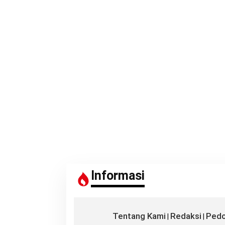
n
t
u
k
:
Informasi
Tentang Kami
Redaksi
Pedo
|
|