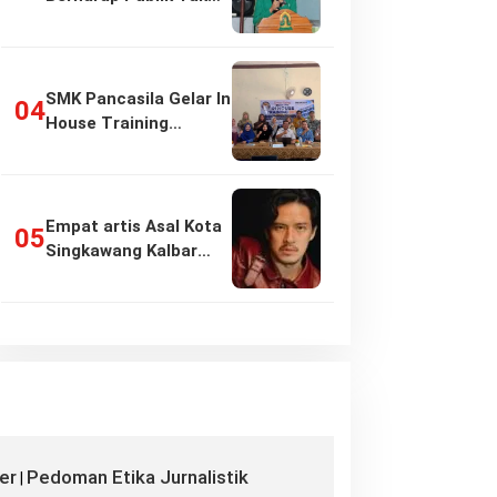
Girang…
SMK Pancasila Gelar In
House Training
Penyusunan…
Empat artis Asal Kota
Singkawang Kalbar
sukses:…
er
Pedoman Etika Jurnalistik
|