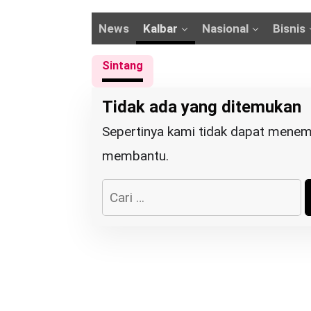
News
Kalbar
Nasional
Bisnis
Sintang
Tidak ada yang ditemukan
Sepertinya kami tidak dapat menem
membantu.
C
a
r
i
u