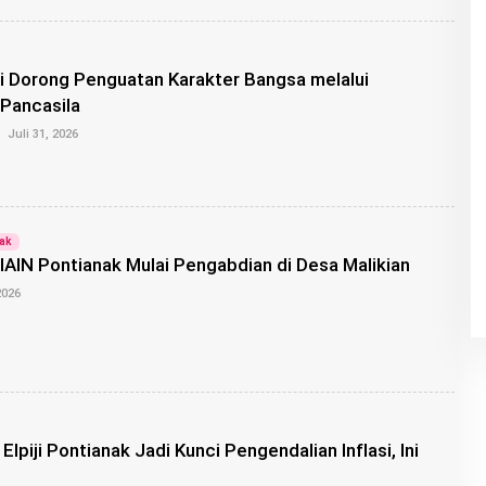
K
A
N
G
i Dorong Penguatan Karakter Bangsa melalui
R
O
 Pancasila
I
O
S
Juli 31, 2026
L
E
H
K
A
N
nak
G
AIN Pontianak Mulai Pengabdian di Desa Malikian
R
O
O
2026
I
L
S
E
H
A
D
E
P
U
T
Elpiji Pontianak Jadi Kunci Pengendalian Inflasi, Ini
R
A