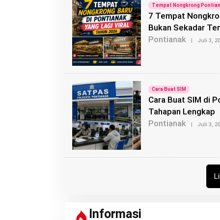
Tempat Nongkrong Pontia
7 Tempat Nongkrong
Bukan Sekadar Te
Pontianak
|
Juli 3, 2
Cara Buat SIM
Cara Buat SIM di P
Tahapan Lengkap
Pontianak
|
Juli 3, 2
L
Informasi