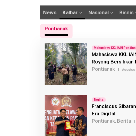
News
Kalbar
Nasional
Bisnis
Pontianak
Mahasiswa KKL IAIN Pontia
Mahasiswa KKL IAI
Royong Bersihkan
Pontianak
|
Agustus 
Berita
Franciscus Sibaran
Era Digital
Pontianak
Berita
,
|