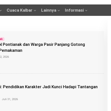
Cuaca Kalbar
Lainnya
Informasi
nak
N Pontianak dan Warga Pasir Panjang Gotong
 Pemakaman
O
2, 2026
L
E
H
A
D
E
P
i: Pendidikan Karakter Jadi Kunci Hadapi Tantangan
U
T
R
O
A
Juli 31, 2026
L
E
H