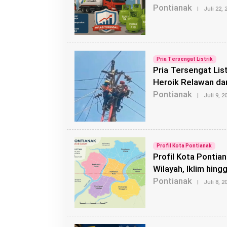
Pontianak
|
Juli 22, 
Pria Tersengat Listrik
Pria Tersengat List
Heroik Relawan dan
Pontianak
|
Juli 9, 2
Profil Kota Pontianak
Profil Kota Pontia
Wilayah, Iklim hing
Pontianak
|
Juli 8, 2