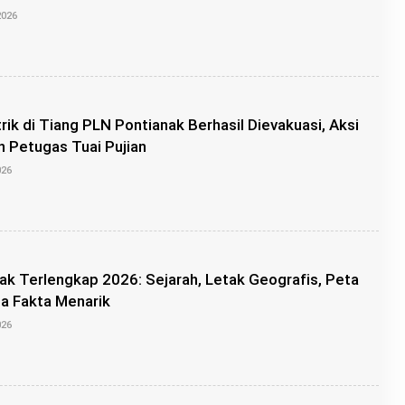
O
2026
L
E
H
K
A
N
G
rik di Tiang PLN Pontianak Berhasil Dievakuasi, Aksi
R
O
 Petugas Tuai Pujian
I
O
S
026
L
E
H
A
D
E
P
nak Terlengkap 2026: Sejarah, Letak Geografis, Peta
U
T
ga Fakta Menarik
R
O
A
026
L
E
H
A
D
E