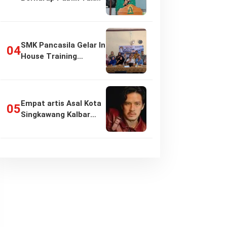
Girang…
SMK Pancasila Gelar In
House Training
Penyusunan…
Empat artis Asal Kota
Singkawang Kalbar
sukses:…