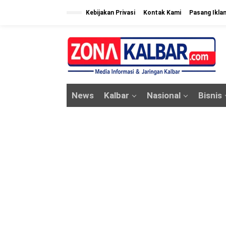
L
Kebijakan Privasi
Kontak Kami
Pasang Ikla
e
w
a
t
i
k
News
Kalbar
Nasional
Bisnis
e
k
o
n
t
e
n