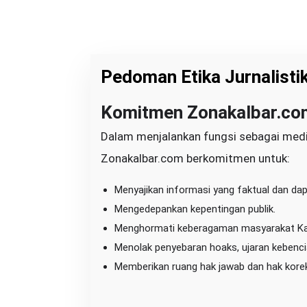
Pedoman Etika Jurnalisti
Komitmen Zonakalbar.co
|
J
U
Dalam menjalankan fungsi sebagai media 
N
I
Zonakalbar.com berkomitmen untuk:
1
,
2
0
Menyajikan informasi yang faktual dan da
2
6
Mengedepankan kepentingan publik.
O
L
Menghormati keberagaman masyarakat Kal
E
H
Menolak penyebaran hoaks, ujaran kebencia
B
U
Memberikan ruang hak jawab dan hak korek
N
G
Z