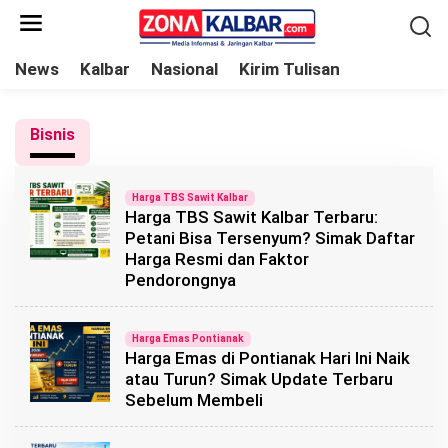
L
e
w
News
Kalbar
Nasional
Kirim Tulisan
a
t
Bisnis
i
k
e
Harga TBS Sawit Kalbar
Harga TBS Sawit Kalbar Terbaru:
k
Petani Bisa Tersenyum? Simak Daftar
o
Harga Resmi dan Faktor
n
Pendorongnya
t
e
Harga Emas Pontianak
n
Harga Emas di Pontianak Hari Ini Naik
atau Turun? Simak Update Terbaru
Sebelum Membeli