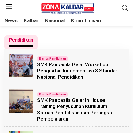
L
e
w
News
Kalbar
Nasional
Kirim Tulisan
a
t
Pendidikan
i
k
e
Berita Pendidikan
SMK Pancasila Gelar Workshop
k
Penguatan Implementasi 8 Standar
o
Nasional Pendidikan
n
t
Berita Pendidikan
e
SMK Pancasila Gelar In House
n
Training Penyusunan Kurikulum
Satuan Pendidikan dan Perangkat
Pembelajaran