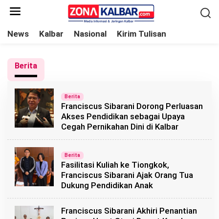
L
e
w
News
Kalbar
Nasional
Kirim Tulisan
a
t
Berita
i
k
e
Berita
Franciscus Sibarani Dorong Perluasan
k
Akses Pendidikan sebagai Upaya
o
Cegah Pernikahan Dini di Kalbar
n
t
Berita
e
Fasilitasi Kuliah ke Tiongkok,
n
Franciscus Sibarani Ajak Orang Tua
Dukung Pendidikan Anak
Franciscus Sibarani Akhiri Penantian