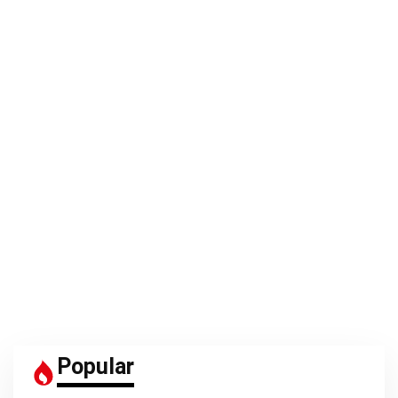
G
Z
U
Popular