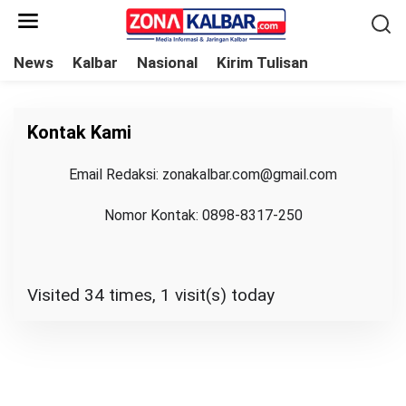
L
e
w
News
Kalbar
Nasional
Kirim Tulisan
a
t
i
Kontak Kami
k
e
|
Email Redaksi: zonakalbar.com@gmail.com
J
k
U
N
Nomor Kontak: 0898-8317-250
o
I
1
n
,
2
t
0
2
e
Visited 34 times, 1 visit(s) today
6
O
n
L
E
H
B
U
N