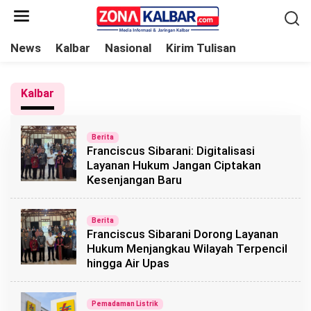
L
e
w
News
Kalbar
Nasional
Kirim Tulisan
a
t
Kalbar
i
k
e
Berita
Franciscus Sibarani: Digitalisasi
k
Layanan Hukum Jangan Ciptakan
o
Kesenjangan Baru
n
t
Berita
e
Franciscus Sibarani Dorong Layanan
n
Hukum Menjangkau Wilayah Terpencil
hingga Air Upas
Pemadaman Listrik