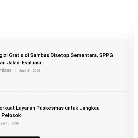
gizi Gratis di Sambas Disetop Sementara, SPPG
au Jalani Evaluasi
mbas
O
|
Juni 21, 2026
L
E
H
K
A
N
G
rkuat Layanan Puskesmas untuk Jangkau
R
O
 Pelosok
I
O
S
uni 13, 2026
L
E
H