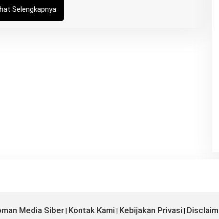
K
ihat Selengkapnya
A
N
G
R
O
I
S
man Media Siber
Kontak Kami
Kebijakan Privasi
Disclaim
|
|
|