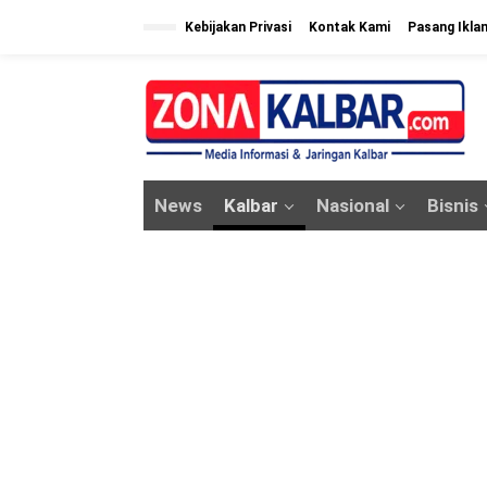
L
Kebijakan Privasi
Kontak Kami
Pasang Ikla
e
w
a
t
i
k
News
Kalbar
Nasional
Bisnis
e
k
o
n
t
e
n