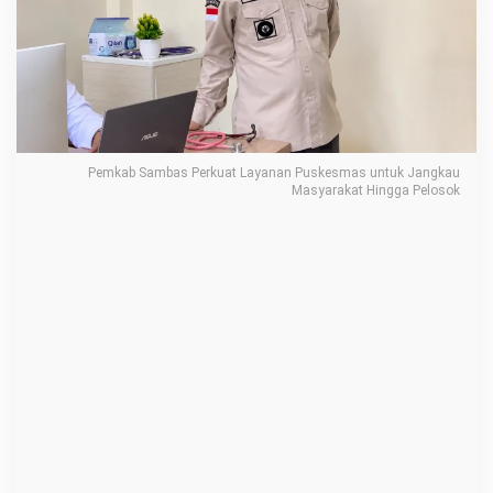
P
e
r
k
u
a
Pemkab Sambas Perkuat Layanan Puskesmas untuk Jangkau
t
Masyarakat Hingga Pelosok
L
a
y
a
n
a
n
P
u
s