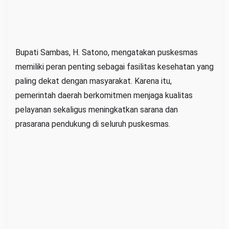
e
l
o
s
Bupati Sambas, H. Satono, mengatakan puskesmas
o
memiliki peran penting sebagai fasilitas kesehatan yang
k
paling dekat dengan masyarakat. Karena itu,
pemerintah daerah berkomitmen menjaga kualitas
pelayanan sekaligus meningkatkan sarana dan
prasarana pendukung di seluruh puskesmas.