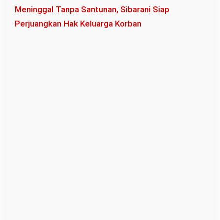
Meninggal Tanpa Santunan, Sibarani Siap
M
Perjuangkan Hak Keluarga Korban
a
s
y
a
r
a
k
a
t
H
i
n
g
g
a
P