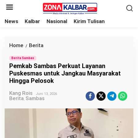
L
e
w
News
Kalbar
Nasional
Kirim Tulisan
a
t
i
Home
Berita
P
/
k
e
e
Berita Sambas
m
Pemkab Sambas Perkuat Layanan
k
k
Puskesmas untuk Jangkau Masyarakat
o
a
Hingga Pelosok
n
b
t
Kang Rois
S
Juni 13, 2026
Berita
Sambas
e
,
a
n
m
b
a
s