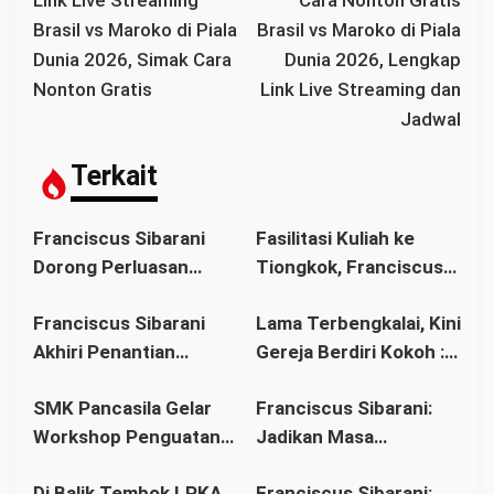
Link Live Streaming
Cara Nonton Gratis
v
Brasil vs Maroko di Piala
Brasil vs Maroko di Piala
i
Dunia 2026, Simak Cara
Dunia 2026, Lengkap
g
Nonton Gratis
Link Live Streaming dan
a
Jadwal
s
i
Terkait
p
o
Franciscus Sibarani
Fasilitasi Kuliah ke
s
Dorong Perluasan
Tiongkok, Franciscus
Akses Pendidikan
Sibarani Ajak Orang
Franciscus Sibarani
Lama Terbengkalai, Kini
sebagai Upaya Cegah
Tua Dukung Pendidikan
Akhiri Penantian
Gereja Berdiri Kokoh :
Pernikahan Dini di
Anak
Panjang Umat Stasi
Franciscus Sibarani
Kalbar
SMK Pancasila Gelar
Franciscus Sibarani:
Bawat Keuskupan
Wujudkan Politik
Workshop Penguatan
Jadikan Masa
Agung Pontianak,
Bonum Commune di
Implementasi 8
Pembinaan sebagai
Gereja Baru Akhirnya
Stasi Bawat Desa
Di Balik Tembok LPKA,
Franciscus Sibarani: