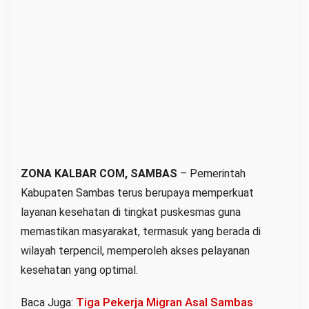
k
e
s
m
a
s
u
n
t
u
ZONA KALBAR COM, SAMBAS
– Pemerintah
k
Kabupaten Sambas terus berupaya memperkuat
J
layanan kesehatan di tingkat puskesmas guna
a
memastikan masyarakat, termasuk yang berada di
n
wilayah terpencil, memperoleh akses pelayanan
g
kesehatan yang optimal.
k
a
Tiga Pekerja Migran Asal Sambas
Baca Juga:
u