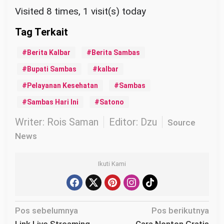
Visited 8 times, 1 visit(s) today
Berita Kalbar
Berita Sambas
Bupati Sambas
kalbar
Pelayanan Kesehatan
Sambas
Sambas Hari Ini
Satono
Writer: Rois Saman
Editor: Dzu
Source
News
Ikuti Kami
N
Pos sebelumnya
Pos berikutnya
a