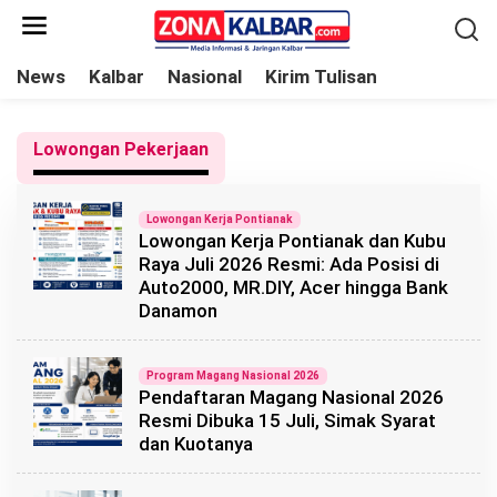
L
e
w
News
Kalbar
Nasional
Kirim Tulisan
a
t
Lowongan Pekerjaan
i
k
e
Lowongan Kerja Pontianak
Lowongan Kerja Pontianak dan Kubu
k
Raya Juli 2026 Resmi: Ada Posisi di
o
Auto2000, MR.DIY, Acer hingga Bank
n
Danamon
t
e
Program Magang Nasional 2026
n
Pendaftaran Magang Nasional 2026
Resmi Dibuka 15 Juli, Simak Syarat
dan Kuotanya