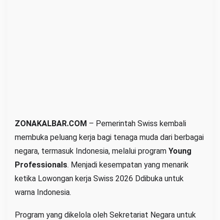
r
g
a
I
n
d
o
n
e
s
ZONAKALBAR.COM
– Pemerintah Swiss kembali
i
membuka peluang kerja bagi tenaga muda dari berbagai
a
negara, termasuk Indonesia, melalui program
Young
Professionals
. Menjadi kesempatan yang menarik
ketika Lowongan kerja Swiss 2026 Ddibuka untuk
warna Indonesia.
Program yang dikelola oleh Sekretariat Negara untuk