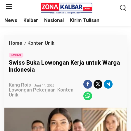
L
e
w
News
Kalbar
Nasional
Kirim Tulisan
a
t
i
Home
Konten Unik
S
/
k
w
e
Lowker
i
Swiss Buka Lowongan Kerja untuk Warga
k
s
Indonesia
o
s
n
B
Kang Rois
Juni 14, 2026
t
u
Lowongan Pekerjaan
Konten
,
e
Unik
k
n
a
L
o
w