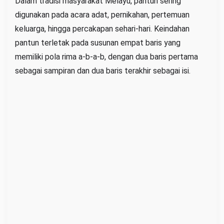
Dalam tradisi masyarakat Melayu, pantun sering
g
digunakan pada acara adat, pernikahan, pertemuan
T
keluarga, hingga percakapan sehari-hari. Keindahan
e
pantun terletak pada susunan empat baris yang
t
memiliki pola rima a-b-a-b, dengan dua baris pertama
a
sebagai sampiran dan dua baris terakhir sebagai isi.
p
R
e
l
e
v
a
n
d
i
E
r