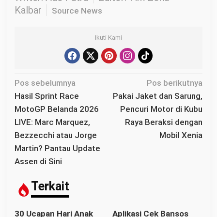
Kalbar
Source News
Ikuti Kami
N
Pos sebelumnya
Pos berikutnya
a
Hasil Sprint Race
Pakai Jaket dan Sarung,
v
MotoGP Belanda 2026
Pencuri Motor di Kubu
i
LIVE: Marc Marquez,
Raya Beraksi dengan
g
Bezzecchi atau Jorge
Mobil Xenia
a
Martin? Pantau Update
s
Assen di Sini
i
p
Terkait
o
s
30 Ucapan Hari Anak
Aplikasi Cek Bansos