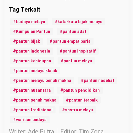
budaya melayu
kata-kata bijak melayu
Kumpulan Pantun
pantun adat
pantun bijak
pantun empat baris
pantun Indonesia
pantun inspiratif
pantun kehidupan
pantun melayu
pantun melayu klasik
pantun melayu penuh makna
pantun nasehat
pantun nusantara
pantun pendidikan
pantun penuh makna
pantun terbaik
pantun tradisional
sastra melayu
warisan budaya
Writer: Ade Putra
Editor: Tim Zona