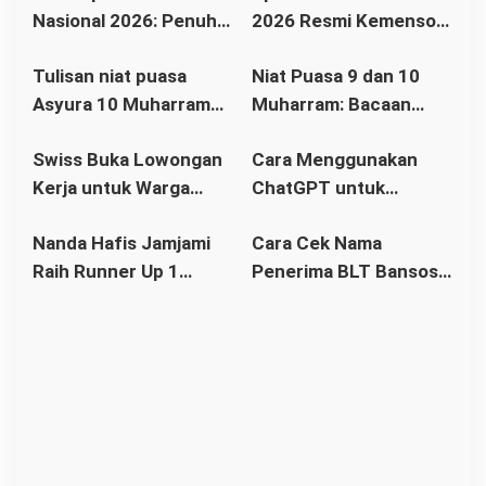
Nasional 2026: Penuh
2026 Resmi Kemensos,
Makna, Inspiratif, dan
Cara Cek Nama
Tulisan niat puasa
Niat Puasa 9 dan 10
Menyentuh Hati
Penerima BPNT dan
Asyura 10 Muharram
Muharram: Bacaan
PKH Lewat HP
bahasa Arab dan
Tasua dan Asyura
Swiss Buka Lowongan
Cara Menggunakan
Artinya
Bahasa Arab, Latin dan
Kerja untuk Warga
ChatGPT untuk
Artinya Lengkap
Indonesia
Pemula: Panduan
Nanda Hafis Jamjami
Cara Cek Nama
Lengkap dan Mudah
Raih Runner Up 1
Penerima BLT Bansos
Dipahami
Lanceng Kabupaten
Kemensos Rp 900 Ribu
Kubu Raya
Cair Desember 2025
Terakhir