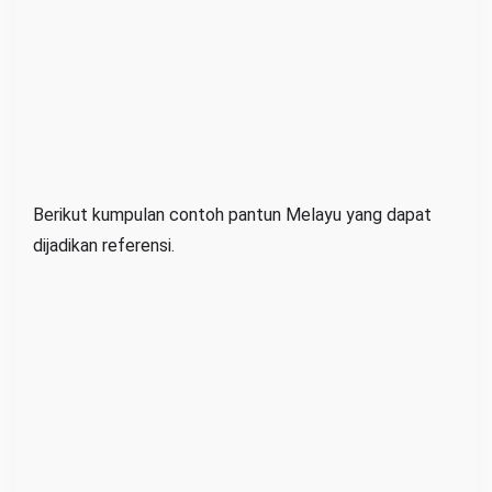
a
M
o
d
e
r
n
Berikut kumpulan contoh pantun Melayu yang dapat
dijadikan referensi.