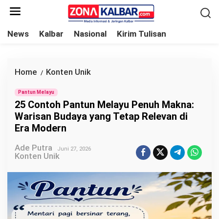
L
e
w
News
Kalbar
Nasional
Kirim Tulisan
a
t
i
Home
Konten Unik
2
/
k
5
e
Pantun Melayu
C
25 Contoh Pantun Melayu Penuh Makna:
k
o
Warisan Budaya yang Tetap Relevan di
o
n
Era Modern
n
t
t
Ade Putra
o
Juni 27, 2026
Konten Unik
e
h
n
P
a
n
t