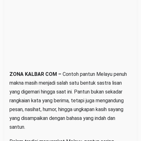
a
:
W
a
r
i
s
a
n
ZONA KALBAR COM –
Contoh pantun Melayu penuh
B
makna masih menjadi salah satu bentuk sastra lisan
u
yang digemari hingga saat ini. Pantun bukan sekadar
d
a
rangkaian kata yang berima, tetapi juga mengandung
y
pesan, nasihat, humor, hingga ungkapan kasih sayang
a
yang disampaikan dengan bahasa yang indah dan
y
santun.
a
n