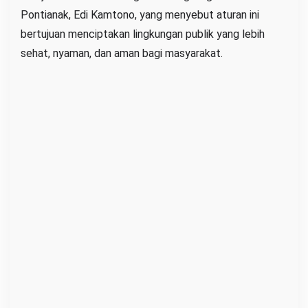
Pontianak, Edi Kamtono, yang menyebut aturan ini
i
bertujuan menciptakan lingkungan publik yang lebih
n
sehat, nyaman, dan aman bagi masyarakat.
i
D
i
l
a
r
a
n
g