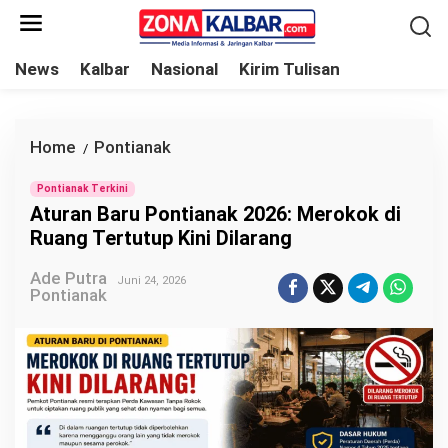
L
e
w
News
Kalbar
Nasional
Kirim Tulisan
a
t
i
Home
Pontianak
A
/
k
t
e
Pontianak Terkini
u
Aturan Baru Pontianak 2026: Merokok di
k
r
Ruang Tertutup Kini Dilarang
o
a
n
Ade Putra
n
Juni 24, 2026
Pontianak
t
B
e
a
n
r
u
P
o