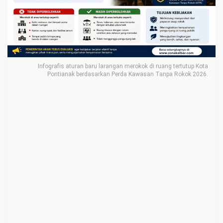
n
t
i
a
n
Infografis aturan baru larangan merokok di ruang tertutup Kota
a
Pontianak berdasarkan Perda Kawasan Tanpa Rokok 2026.
k
2
0
2
6
:
M
e
r
o
k