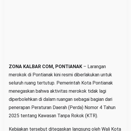
o
k
d
i
R
u
a
n
g
ZONA KALBAR COM, PONTIANAK
– Larangan
T
merokok di Pontianak kini resmi diberlakukan untuk
e
seluruh ruang tertutup. Pemerintah Kota Pontianak
r
menegaskan bahwa aktivitas merokok tidak lagi
t
diperbolehkan di dalam ruangan sebagai bagian dari
u
penerapan Peraturan Daerah (Perda) Nomor 4 Tahun
t
2025 tentang Kawasan Tanpa Rokok (KTR).
u
p
Kebijakan tersebut ditegaskan langsung oleh Wali Kota
K