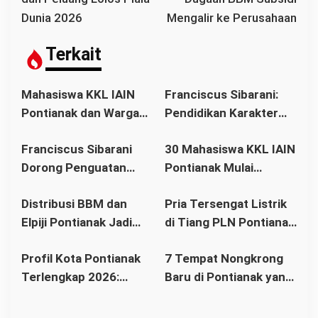
a
Dunia 2026
Mengalir ke Perusahaan
s
i
Terkait
p
o
Mahasiswa KKL IAIN
Franciscus Sibarani:
s
Pontianak dan Warga
Pendidikan Karakter
Pasir Panjang Gotong
Jadi Kunci Hadapi
Franciscus Sibarani
30 Mahasiswa KKL IAIN
Royong Bersihkan
Tantangan Era Digital
Dorong Penguatan
Pontianak Mulai
Pemakaman
Karakter Bangsa
Pengabdian di Desa
Distribusi BBM dan
Pria Tersengat Listrik
melalui Gerakan
Malikian
Elpiji Pontianak Jadi
di Tiang PLN Pontianak
Kebajikan Pancasila
Kunci Pengendalian
Berhasil Dievakuasi,
Profil Kota Pontianak
7 Tempat Nongkrong
Inflasi, Ini Sorotan
Aksi Heroik Relawan
Terlengkap 2026:
Baru di Pontianak yang
Pemkot
dan Petugas Tuai
Sejarah, Letak
Lagi Viral Tahun 2026,
Pujian
Geografis, Peta
Bukan Sekadar Tempat