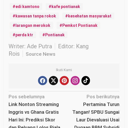
edi kamtono
kafe pontianak
kawasan tanpa rokok
kesehatan masyarakat
larangan merokok
Pemkot Pontianak
perda ktr
Pontianak
Writer: Ade Putra
Editor: Kang
Rois
Source News
Ikuti Kami
N
Pos sebelumnya
Pos berikutnya
a
Link Nonton Streaming
Pertamina Turun
v
Inggris vs Ghana Gratis
Tangan! SPBU Sungai
i
Hari Ini: Prediksi Skor
Laur Dievaluasi Usai
g
dan Peluang Lolos Piala
Dugaan BBM Subsidi