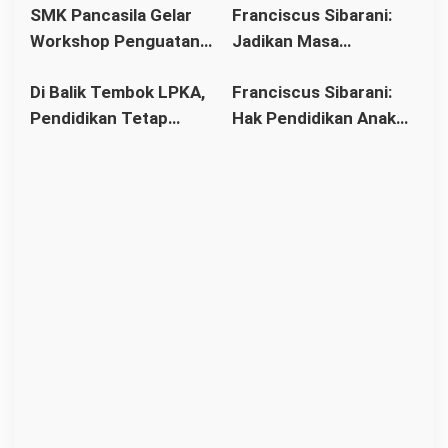
SMK Pancasila Gelar
Franciscus Sibarani:
Bawat Keuskupan
Wujudkan Politik
Workshop Penguatan
Jadikan Masa
Agung Pontianak,
Bonum Commune di
Implementasi 8
Pembinaan sebagai
Gereja Baru Akhirnya
Stasi Bawat Desa
Di Balik Tembok LPKA,
Franciscus Sibarani:
Standar Nasional
Titik Balik Menata
Berdiri
Pahonk LANDAK
Pendidikan Tetap
Hak Pendidikan Anak
Pendidikan
Masa Depan
Berjalan: Franciscus
Binaan Harus Tetap
Sibarani Apresiasi
Terpenuhi
Program Paket A, B,
dan C