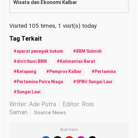
Wisata dan Ekonomi Kalbar
Visited 105 times, 1 visit(s) today
aparat penegak hukum
BBM Subsidi
distribusi BBM
Kalimantan Barat
Ketapang
Pemprov Kalbar
Pertamina
Pertamina Patra Niaga
SPBU Sungai Laur
Sungai Laur
Writer: Ade Putra
Editor: Rois
Saman
Source News
Ikuti Kami