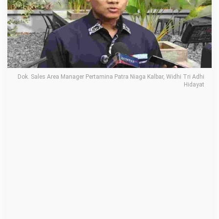
u
n
T
a
n
g
Dok. Sales Area Manager Pertamina Patra Niaga Kalbar, Widhi Tri Adhi
a
Hidayat
n
!
S
P
B
U
S
u
n
g