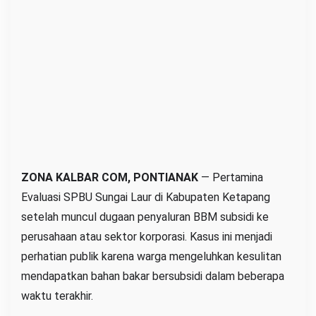
a
i
L
a
u
r
D
i
e
v
ZONA KALBAR COM, PONTIANAK
— Pertamina
a
Evaluasi SPBU Sungai Laur di Kabupaten Ketapang
l
setelah muncul dugaan penyaluran BBM subsidi ke
u
perusahaan atau sektor korporasi. Kasus ini menjadi
a
perhatian publik karena warga mengeluhkan kesulitan
s
mendapatkan bahan bakar bersubsidi dalam beberapa
i
waktu terakhir.
U
s