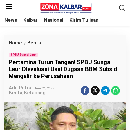
L
e
w
News
Kalbar
Nasional
Kirim Tulisan
a
t
i
Home
Berita
P
/
k
e
e
SPBU Sungai Laur
r
Pertamina Turun Tangan! SPBU Sungai
k
t
Laur Dievaluasi Usai Dugaan BBM Subsidi
o
a
Mengalir ke Perusahaan
n
m
t
Ade Putra
i
Juni 24, 2026
Berita
Ketapang
e
,
n
n
a
T
u
r