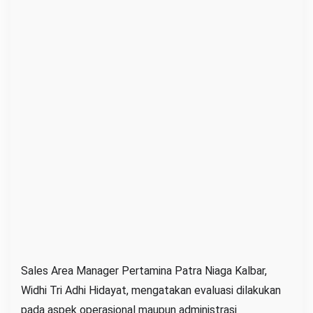
h
a
a
n
Sales Area Manager Pertamina Patra Niaga Kalbar,
Widhi Tri Adhi Hidayat, mengatakan evaluasi dilakukan
pada aspek operasional maupun administrasi