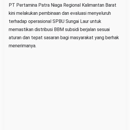
PT Pertamina Patra Niaga Regional Kalimantan Barat
a
kini melakukan pembinaan dan evaluasi menyeluruh
i
terhadap operasional SPBU Sungai Laur untuk
D
memastikan distribusi BBM subsidi berjalan sesuai
u
aturan dan tepat sasaran bagi masyarakat yang berhak
g
a
menerimanya.
a
n
B
B
M
S
u
b
s
i
d