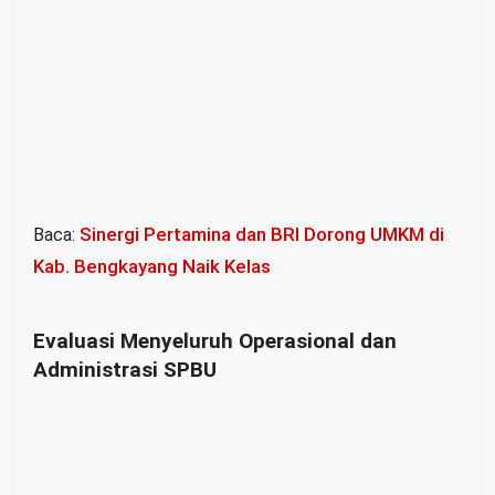
i
M
e
n
g
a
l
i
Sinergi Pertamina dan BRI Dorong UMKM di
Baca:
r
Kab. Bengkayang Naik Kelas
k
e
P
Evaluasi Menyeluruh Operasional dan
e
Administrasi SPBU
r
u
s
a