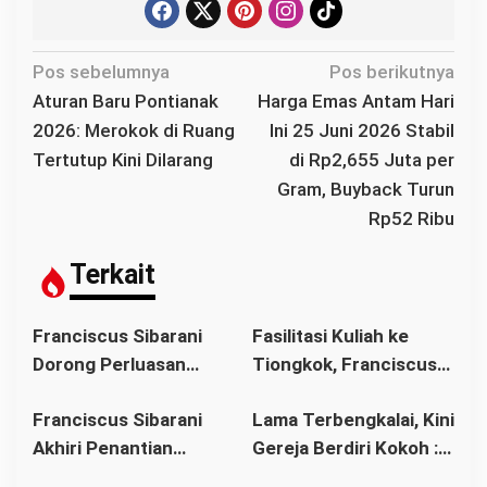
N
Pos sebelumnya
Pos berikutnya
a
Aturan Baru Pontianak
Harga Emas Antam Hari
v
2026: Merokok di Ruang
Ini 25 Juni 2026 Stabil
i
Tertutup Kini Dilarang
di Rp2,655 Juta per
g
Gram, Buyback Turun
a
Rp52 Ribu
s
i
Terkait
p
o
Franciscus Sibarani
Fasilitasi Kuliah ke
s
Dorong Perluasan
Tiongkok, Franciscus
Akses Pendidikan
Sibarani Ajak Orang
Franciscus Sibarani
Lama Terbengkalai, Kini
sebagai Upaya Cegah
Tua Dukung Pendidikan
Akhiri Penantian
Gereja Berdiri Kokoh :
Pernikahan Dini di
Anak
Panjang Umat Stasi
Franciscus Sibarani
Kalbar