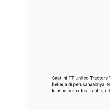
a
r
a
t
d
a
n
C
a
r
a
D
Saat ini PT United Tractors
a
bekerja di perusahaannya. N
f
lulusan baru atau fresh grad
t
a
r
n