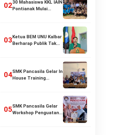
30 Mahasiswa KKL IAIN
Pontianak Mulai
Pengabdian di…
Ketua BEM UNU Kalbar
Berharap Publik Tak
Girang…
SMK Pancasila Gelar In
House Training
Penyusunan…
SMK Pancasila Gelar
Workshop Penguatan
Implementasi…