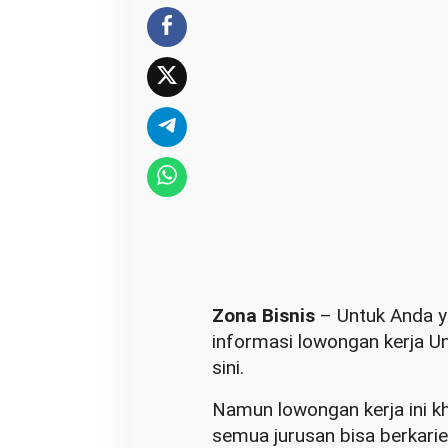
t
e
d
T
r
a
c
t
o
r
s
,
Zona Bisnis
– Untuk Anda ya
C
informasi lowongan kerja Un
e
sini.
k
S
Namun lowongan kerja ini kh
y
semua jurusan bisa berkarier