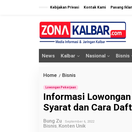
L
Kebijakan Privasi
Kontak Kami
Pasang Ikla
e
w
a
t
i
k
News
Kalbar
Nasional
Bisnis
e
k
o
Home
Bisnis
I
/
n
n
t
Lowongan Pekerjaan
f
Informasi Lowongan 
e
o
n
Syarat dan Cara Daf
r
m
Bung Zu
a
September 6, 2022
Bisnis
Konten Unik
,
s