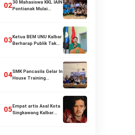
30 Mahasiswa KKL IAIN
Pontianak Mulai
Pengabdian di…
Ketua BEM UNU Kalbar
Berharap Publik Tak
Girang…
SMK Pancasila Gelar In
House Training
Penyusunan…
Empat artis Asal Kota
Singkawang Kalbar
sukses:…