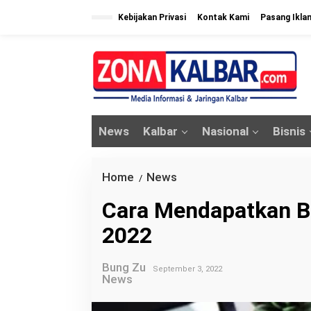
L
Kebijakan Privasi
Kontak Kami
Pasang Ikla
e
w
a
t
i
k
News
Kalbar
Nasional
Bisnis
e
k
o
Home
News
C
/
n
a
Cara Mendapatkan B
t
r
e
2022
a
n
M
Bung Zu
e
September 3, 2022
News
n
d