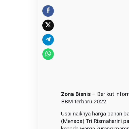
a
f
t
a
r
B
L
T
B
B
M
2
0
Zona Bisnis
– Berikut info
2
BBM terbaru 2022.
2
Usai naiknya harga bahan ba
(Mensos) Tri Rismaharini 
kepada warga kurang mamp