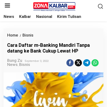
L
e
w
News
Kalbar
Nasional
Kirim Tulisan
a
t
i
Home
Bisnis
C
/
k
a
Cara Daftar m-Banking Mandiri Tanpa
e
r
datang ke Bank Cukup Lewat HP
k
a
o
Bung Zu
D
September 3, 2022
News
Bisnis
n
,
a
t
f
e
t
n
a
r
m
-