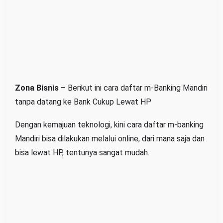
p
a
d
a
t
a
n
Zona Bisnis
– Berikut ini cara daftar m-Banking Mandiri
g
tanpa datang ke Bank Cukup Lewat HP
k
e
Dengan kemajuan teknologi, kini cara daftar m-banking
B
Mandiri bisa dilakukan melalui online, dari mana saja dan
a
bisa lewat HP, tentunya sangat mudah.
n
k
C
u
k
u