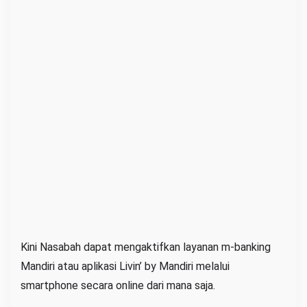
p
L
e
w
a
t
H
P
Kini Nasabah dapat mengaktifkan layanan m-banking
Mandiri atau aplikasi Livin’ by Mandiri melalui
smartphone secara online dari mana saja.