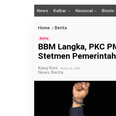
News
Kalbar
Nasional
Bisnis
Home
Berita
B
/
B
Berita
M
BBM Langka, PKC PM
L
Stetmen Pemerintah
a
n
Kang Rois
g
Maret 20, 2026
News
Berita
,
k
a
,
P
K
C
P