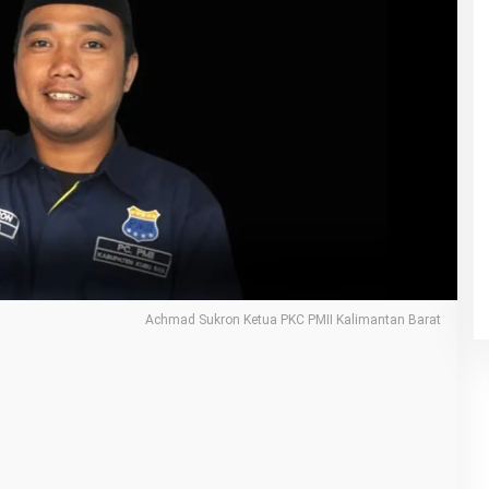
Achmad Sukron Ketua PKC PMII Kalimantan Barat