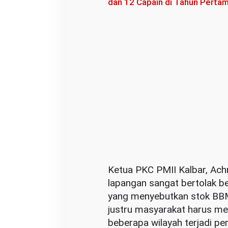
dan 12 Capain di Tahun Perta
t
a
h
T
e
r
k
a
i
t
S
t
o
Ketua PKC PMII Kalbar, Ach
k
lapangan sangat bertolak b
B
yang menyebutkan stok BBM 
B
justru masyarakat harus me
M
beberapa wilayah terjadi 