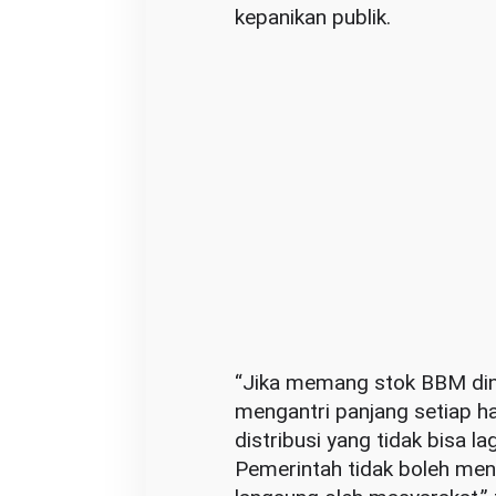
A
kepanikan publik.
m
a
n
“Jika memang stok BBM din
mengantri panjang setiap ha
distribusi yang tidak bisa l
Pemerintah tidak boleh men