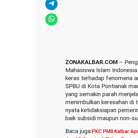
k
a
n
S
t
e
t
ZONAKALBAR.COM
– Pengu
m
Mahasiswa IsIam Indonesia 
e
keras terhadap fenomena an
n
SPBU di Kota Pontianak ma
P
yang semakin parah menjelang
e
menimbulkan keresahan di t
m
nyata ketidaksiapan pemeri
e
baik subsidi maupun non-sub
r
i
Baca juga:
PKC PMII Kalbar Apr
n