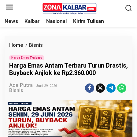
L
e
w
News
Kalbar
Nasional
Kirim Tulisan
a
t
i
Home
Bisnis
H
/
k
a
e
Harga Emas Terbaru
r
Harga Emas Antam Terbaru Turun Drastis,
k
g
Buyback Anjlok ke Rp2.360.000
o
a
n
Ade Putra
E
Juni 29, 2026
Bisnis
t
m
e
a
n
s
A
n
t