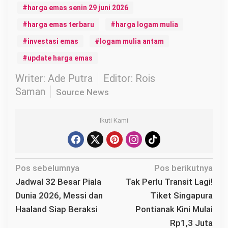
harga emas senin 29 juni 2026
harga emas terbaru
harga logam mulia
investasi emas
logam mulia antam
update harga emas
Writer: Ade Putra
Editor: Rois
Saman
Source News
Ikuti Kami
N
Pos sebelumnya
Pos berikutnya
a
Jadwal 32 Besar Piala
Tak Perlu Transit Lagi!
v
Dunia 2026, Messi dan
Tiket Singapura
i
Haaland Siap Beraksi
Pontianak Kini Mulai
g
Rp1,3 Juta