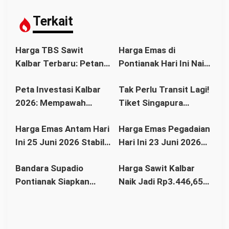
a
s
Terkait
i
p
Harga TBS Sawit
Harga Emas di
o
Kalbar Terbaru: Petani
Pontianak Hari Ini Naik
s
Bisa Tersenyum?
atau Turun? Simak
Peta Investasi Kalbar
Tak Perlu Transit Lagi!
Simak Daftar Harga
Update Terbaru
2026: Mempawah
Tiket Singapura
Resmi dan Faktor
Sebelum Membeli
Paling Cerah, Kubu
Pontianak Kini Mulai
Pendorongnya
Harga Emas Antam Hari
Harga Emas Pegadaian
Raya Tren Positif,
Rp1,3 Juta
Ini 25 Juni 2026 Stabil
Hari Ini 23 Juni 2026
Pontianak Pusat
di Rp2,655 Juta per
Stabil, Antam Masih
Ekonomi Modern
Bandara Supadio
Harga Sawit Kalbar
Gram, Buyback Turun
Rp2,775 Juta per Gram
Pontianak Siapkan
Naik Jadi Rp3.446,65
Rp52 Ribu
Rute Internasional
per Kg, Petani Sambut
Baru, Dorong
Positif Kenaikan TBS
Pariwisata dan Ekonomi
Periode II Juni 2026