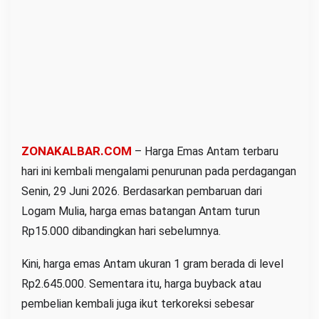
s
t
i
s
,
B
u
y
ZONAKALBAR.COM
– Harga Emas Antam terbaru
b
a
hari ini kembali mengalami penurunan pada perdagangan
c
Senin, 29 Juni 2026. Berdasarkan pembaruan dari
k
Logam Mulia, harga emas batangan Antam turun
A
Rp15.000 dibandingkan hari sebelumnya.
n
j
Kini, harga emas Antam ukuran 1 gram berada di level
l
Rp2.645.000. Sementara itu, harga buyback atau
o
pembelian kembali juga ikut terkoreksi sebesar
k