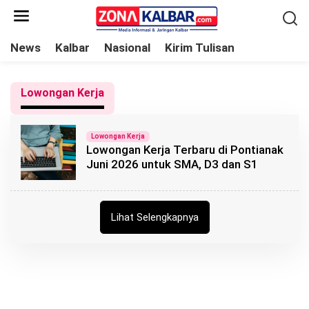
L
e
w
News
Kalbar
Nasional
Kirim Tulisan
a
t
Lowongan Kerja
i
k
e
Lowongan Kerja
Lowongan Kerja Terbaru di Pontianak
k
Juni 2026 untuk SMA, D3 dan S1
o
n
t
Lihat Selengkapnya
e
n