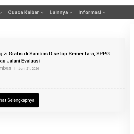
Cuaca Kalbar
Lainnya
Informasi
gizi Gratis di Sambas Disetop Sementara, SPPG
au Jalani Evaluasi
mbas
O
|
Juni 21, 2026
L
E
H
K
A
N
G
ihat Selengkapnya
R
O
I
S