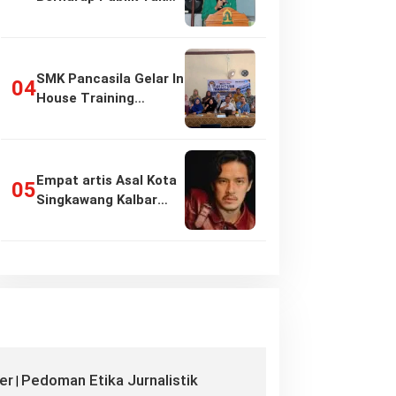
Girang…
SMK Pancasila Gelar In
House Training
Penyusunan…
Empat artis Asal Kota
Singkawang Kalbar
sukses:…
er
Pedoman Etika Jurnalistik
|