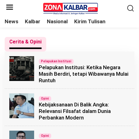
L
e
w
News
Kalbar
Nasional
Kirim Tulisan
a
t
Cerita & Opini
i
k
e
Pelapukan Institusi
Pelapukan Institusi: Ketika Negara
k
Masih Berdiri, tetapi Wibawanya Mulai
o
Runtuh
n
t
Opini
e
Kebijaksanaan Di Balik Angka:
n
Relevansi Filsafat dalam Dunia
Perbankan Modern
Opini