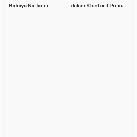
Bahaya Narkoba
dalam Stanford Prison
Benua Kayong
Experiment