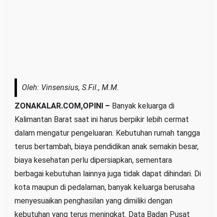
g
a
h
P
e
r
u
Oleh: Vinsensius, S.Fil., M.M.
b
a
ZONAKALAR.COM,OPINI –
Banyak keluarga di
h
Kalimantan Barat saat ini harus berpikir lebih cermat
a
dalam mengatur pengeluaran. Kebutuhan rumah tangga
n
terus bertambah, biaya pendidikan anak semakin besar,
E
biaya kesehatan perlu dipersiapkan, sementara
k
berbagai kebutuhan lainnya juga tidak dapat dihindari. Di
o
kota maupun di pedalaman, banyak keluarga berusaha
n
menyesuaikan penghasilan yang dimiliki dengan
o
kebutuhan yang terus meningkat. Data Badan Pusat
m