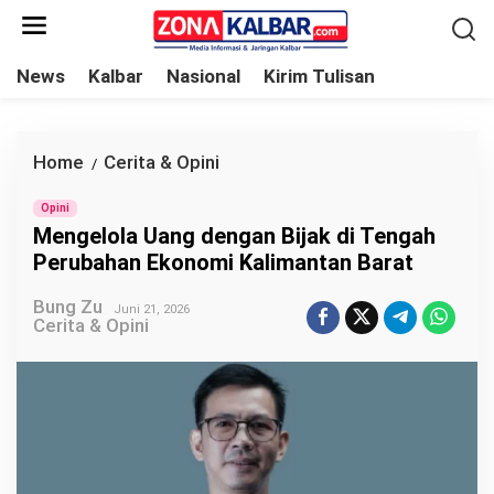
L
e
w
News
Kalbar
Nasional
Kirim Tulisan
a
t
i
Home
Cerita & Opini
M
/
k
e
e
Opini
n
Mengelola Uang dengan Bijak di Tengah
k
g
Perubahan Ekonomi Kalimantan Barat
o
e
n
Bung Zu
l
Juni 21, 2026
Cerita & Opini
t
o
e
l
n
a
U
a
n