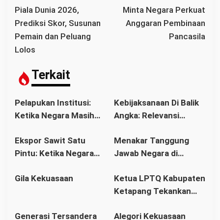
i
Piala Dunia 2026,
Minta Negara Perkuat
g
Prediksi Skor, Susunan
Anggaran Pembinaan
a
Pemain dan Peluang
Pancasila
s
Lolos
i
p
Terkait
o
s
Pelapukan Institusi:
Kebijaksanaan Di Balik
Ketika Negara Masih
Angka: Relevansi
Berdiri, tetapi
Filsafat dalam Dunia
Ekspor Sawit Satu
Menakar Tanggung
Wibawanya Mulai
Perbankan Modern
Pintu: Ketika Negara
Jawab Negara di
Runtuh
Mengejar Devisa,
Tengah Pusaran Gurita
Gila Kekuasaan
Ketua LPTQ Kabupaten
Petani Menanggung
Perdagangan Manusia
Ketapang Tekankan
Bebannya
Soliditas dan Strategi
Generasi Tersandera
Alegori Kekuasaan
pada Raker LPTQ