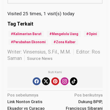
Visited 25 times, 1 visit(s) today
Kalimantan Barat
Mengelola Uang
Opini
Perubahan Ekonomi
Zona Kalbar
Writer: Vinsensius, S.Fil., M.M.
Editor: Ros
Saman
Source News
Ikuti Kami
N
Pos sebelumnya
Pos berikutnya
a
Link Nonton Gratis
Dukung BPIP,
v
Ekuador vs Curacao
Franciscus Sibarani