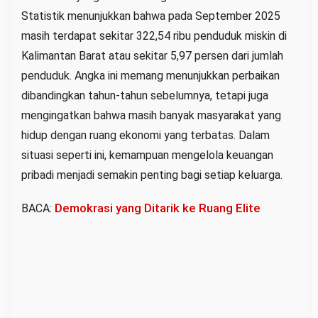
Statistik menunjukkan bahwa pada September 2025
i
masih terdapat sekitar 322,54 ribu penduduk miskin di
K
a
Kalimantan Barat atau sekitar 5,97 persen dari jumlah
l
penduduk. Angka ini memang menunjukkan perbaikan
i
dibandingkan tahun-tahun sebelumnya, tetapi juga
m
mengingatkan bahwa masih banyak masyarakat yang
a
hidup dengan ruang ekonomi yang terbatas. Dalam
n
situasi seperti ini, kemampuan mengelola keuangan
t
pribadi menjadi semakin penting bagi setiap keluarga.
a
n
Demokrasi yang Ditarik ke Ruang Elite
BACA:
B
a
r
a
t