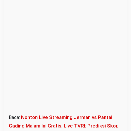
Nonton Live Streaming Jerman vs Pantai
Baca:
Gading Malam Ini Gratis, Live TVRI: Prediksi Skor,