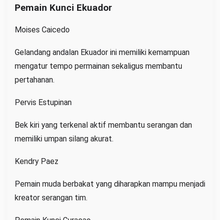
Pemain Kunci Ekuador
Moises Caicedo
Gelandang andalan Ekuador ini memiliki kemampuan
mengatur tempo permainan sekaligus membantu
pertahanan.
Pervis Estupinan
Bek kiri yang terkenal aktif membantu serangan dan
memiliki umpan silang akurat.
Kendry Paez
Pemain muda berbakat yang diharapkan mampu menjadi
kreator serangan tim.