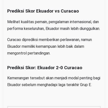
Prediksi Skor Ekuador vs Curacao
Melihat kualitas pemain, pengalaman internasional, dan
performa keseluruhan, Ekuador masih lebih diunggulkan.
Curacao diprediksi memberikan perlawanan, namun
Ekuador memiliki kemampuan lebih baik dalam
mengontrol pertandingan.
Prediksi Skor: Ekuador 2-0 Curacao
Kemenangan tersebut akan menjadi modal penting bagi
Ekuador sebelum menghadapi laga terakhir Grup E.