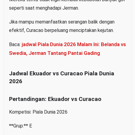
seperti saat menghadapi Jerman.
Jika mampu memanfaatkan serangan balik dengan
efektif, Curacao berpeluang menciptakan kejutan.
jadwal Piala Dunia 2026 Malam Ini: Belanda vs
Baca:
Swedia, Jerman Tantang Pantai Gading
Jadwal Ekuador vs Curacao Piala Dunia
2026
Pertandingan: Ekuador vs Curacao
Kompetisi: Piala Dunia 2026
**Grup:** E