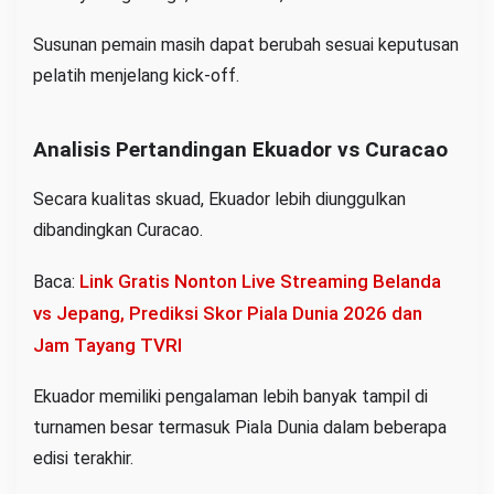
Susunan pemain masih dapat berubah sesuai keputusan
pelatih menjelang kick-off.
Analisis Pertandingan Ekuador vs Curacao
Secara kualitas skuad, Ekuador lebih diunggulkan
dibandingkan Curacao.
Link Gratis Nonton Live Streaming Belanda
Baca:
vs Jepang, Prediksi Skor Piala Dunia 2026 dan
Jam Tayang TVRI
Ekuador memiliki pengalaman lebih banyak tampil di
turnamen besar termasuk Piala Dunia dalam beberapa
edisi terakhir.