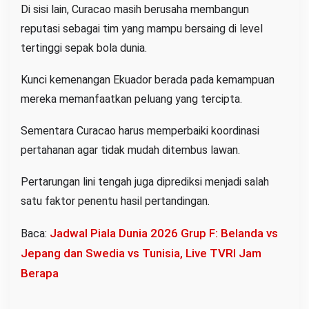
Di sisi lain, Curacao masih berusaha membangun
reputasi sebagai tim yang mampu bersaing di level
tertinggi sepak bola dunia.
Kunci kemenangan Ekuador berada pada kemampuan
mereka memanfaatkan peluang yang tercipta.
Sementara Curacao harus memperbaiki koordinasi
pertahanan agar tidak mudah ditembus lawan.
Pertarungan lini tengah juga diprediksi menjadi salah
satu faktor penentu hasil pertandingan.
Jadwal Piala Dunia 2026 Grup F: Belanda vs
Baca:
Jepang dan Swedia vs Tunisia, Live TVRI Jam
Berapa