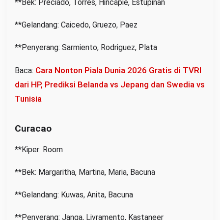
**Bek: Preciado, Torres, Hincapie, Estupinan
**Gelandang: Caicedo, Gruezo, Paez
**Penyerang: Sarmiento, Rodriguez, Plata
Cara Nonton Piala Dunia 2026 Gratis di TVRI
Baca:
dari HP, Prediksi Belanda vs Jepang dan Swedia vs
Tunisia
Curacao
**Kiper: Room
**Bek: Margaritha, Martina, Maria, Bacuna
**Gelandang: Kuwas, Anita, Bacuna
**Penyerang: Janga, Livramento, Kastaneer