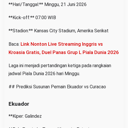
**Hari/Tanggal:** Minggu, 21 Juni 2026
**Kick-off:** 07.00 WIB
**Stadion:** Kansas City Stadium, Amerika Serikat
Link Nonton Live Streaming Inggris vs
Baca:
Kroasia Gratis, Duel Panas Grup L Piala Dunia 2026
Laga ini menjadi pertandingan ketiga pada rangkaian
jadwal Piala Dunia 2026 hari Minggu.
## Prediksi Susunan Pemain Ekuador vs Curacao
Ekuador
**Kiper: Galindez