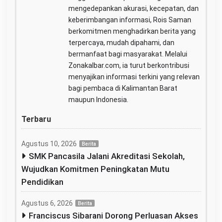
mengedepankan akurasi, kecepatan, dan
keberimbangan informasi, Rois Saman
berkomitmen menghadirkan berita yang
terpercaya, mudah dipahami, dan
bermanfaat bagi masyarakat. Melalui
Zonakalbar.com, ia turut berkontribusi
menyajikan informasi terkini yang relevan
bagi pembaca di Kalimantan Barat
maupun Indonesia.
Terbaru
Agustus 10, 2026
Berita
SMK Pancasila Jalani Akreditasi Sekolah,
Wujudkan Komitmen Peningkatan Mutu
Pendidikan
Agustus 6, 2026
Berita
Franciscus Sibarani Dorong Perluasan Akses