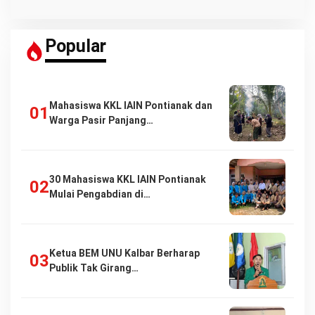
Popular
Mahasiswa KKL IAIN Pontianak dan
Warga Pasir Panjang…
30 Mahasiswa KKL IAIN Pontianak
Mulai Pengabdian di…
Ketua BEM UNU Kalbar Berharap
Publik Tak Girang…