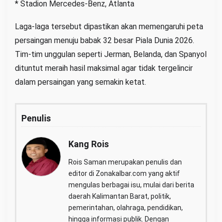
* Stadion Mercedes-Benz, Atlanta
Laga-laga tersebut dipastikan akan memengaruhi peta
persaingan menuju babak 32 besar Piala Dunia 2026.
Tim-tim unggulan seperti Jerman, Belanda, dan Spanyol
dituntut meraih hasil maksimal agar tidak tergelincir
dalam persaingan yang semakin ketat.
Penulis
Kang Rois
Rois Saman merupakan penulis dan
editor di Zonakalbar.com yang aktif
mengulas berbagai isu, mulai dari berita
daerah Kalimantan Barat, politik,
pemerintahan, olahraga, pendidikan,
hingga informasi publik. Dengan