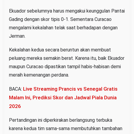
Ekuador sebelumnya harus mengakui keunggulan Pantai
Gading dengan skor tipis 0-1. Sementara Curacao
mengalami kekalahan telak saat berhadapan dengan
Jerman.
Kekalahan kedua secara beruntun akan membuat
peluang mereka semakin berat. Karena itu, baik Ekuador
maupun Curacao dipastikan tampil habis-habisan demi
meraih kemenangan perdana.
Live Streaming Prancis vs Senegal Gratis
BACA:
Malam Ini, Prediksi Skor dan Jadwal Piala Dunia
2026
Pertandingan ini diperkirakan berlangsung terbuka
karena kedua tim sama-sama membutuhkan tambahan