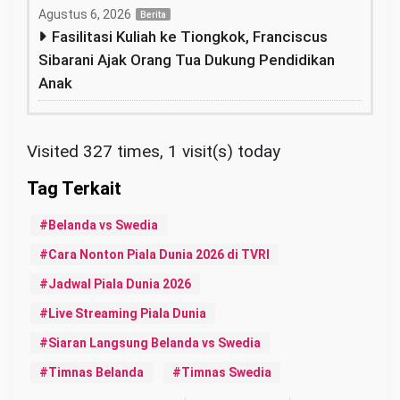
Agustus 6, 2026
Berita
Fasilitasi Kuliah ke Tiongkok, Franciscus
Sibarani Ajak Orang Tua Dukung Pendidikan
Anak
Visited 327 times, 1 visit(s) today
Belanda vs Swedia
Cara Nonton Piala Dunia 2026 di TVRI
Jadwal Piala Dunia 2026
Live Streaming Piala Dunia
Siaran Langsung Belanda vs Swedia
Timnas Belanda
Timnas Swedia