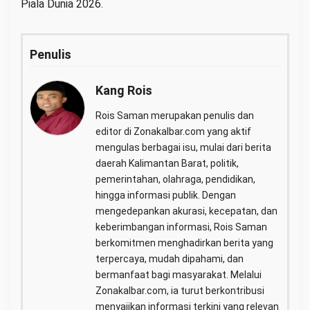
Piala Dunia 2026.
Penulis
Kang Rois
Rois Saman merupakan penulis dan
editor di Zonakalbar.com yang aktif
mengulas berbagai isu, mulai dari berita
daerah Kalimantan Barat, politik,
pemerintahan, olahraga, pendidikan,
hingga informasi publik. Dengan
mengedepankan akurasi, kecepatan, dan
keberimbangan informasi, Rois Saman
berkomitmen menghadirkan berita yang
terpercaya, mudah dipahami, dan
bermanfaat bagi masyarakat. Melalui
Zonakalbar.com, ia turut berkontribusi
menyajikan informasi terkini yang relevan