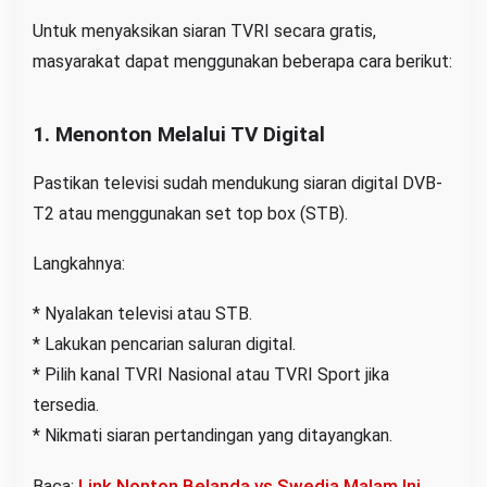
Untuk menyaksikan siaran TVRI secara gratis,
masyarakat dapat menggunakan beberapa cara berikut:
1. Menonton Melalui TV Digital
Pastikan televisi sudah mendukung siaran digital DVB-
T2 atau menggunakan set top box (STB).
Langkahnya:
* Nyalakan televisi atau STB.
* Lakukan pencarian saluran digital.
* Pilih kanal TVRI Nasional atau TVRI Sport jika
tersedia.
* Nikmati siaran pertandingan yang ditayangkan.
Link Nonton Belanda vs Swedia Malam Ini
Baca: