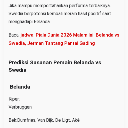
Jika mampu mempertahankan performa terbaiknya,
Swedia berpotensi kembali meraih hasil positif saat
menghadapi Belanda.
jadwal Piala Dunia 2026 Malam Ini: Belanda vs
Baca:
Swedia, Jerman Tantang Pantai Gading
Prediksi Susunan Pemain Belanda vs
Swedia
Belanda
Kiper:
Verbruggen
Bek:Dumfries, Van Dijk, De Ligt, Aké