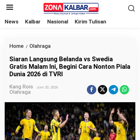
L
e
w
News
Kalbar
Nasional
Kirim Tulisan
a
t
i
Home
Olahraga
S
/
k
i
Siaran Langsung Belanda vs Swedia
e
a
Gratis Malam Ini, Begini Cara Nonton Piala
k
r
Dunia 2026 di TVRI
o
a
n
Kang Rois
n
Juni 20, 2026
Olahraga
t
L
e
a
n
n
g
s
u