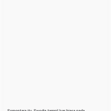
Sementara itu, Swedia tampil luar biasa pada