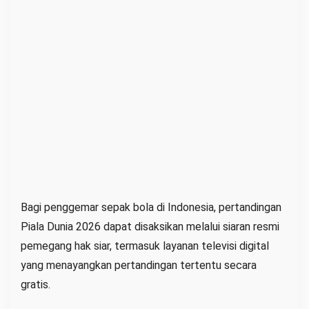
Bagi penggemar sepak bola di Indonesia, pertandingan
Piala Dunia 2026 dapat disaksikan melalui siaran resmi
pemegang hak siar, termasuk layanan televisi digital
yang menayangkan pertandingan tertentu secara
gratis.