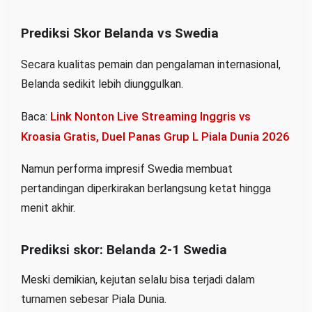
Prediksi Skor Belanda vs Swedia
Secara kualitas pemain dan pengalaman internasional,
Belanda sedikit lebih diunggulkan.
Link Nonton Live Streaming Inggris vs
Baca:
Kroasia Gratis, Duel Panas Grup L Piala Dunia 2026
Namun performa impresif Swedia membuat
pertandingan diperkirakan berlangsung ketat hingga
menit akhir.
Prediksi skor: Belanda 2-1 Swedia
Meski demikian, kejutan selalu bisa terjadi dalam
turnamen sebesar Piala Dunia.