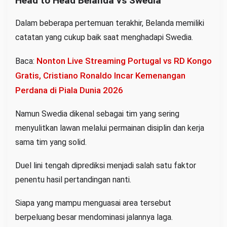
Head to Head Belanda vs Swedia
Dalam beberapa pertemuan terakhir, Belanda memiliki
catatan yang cukup baik saat menghadapi Swedia.
Nonton Live Streaming Portugal vs RD Kongo
Baca:
Gratis, Cristiano Ronaldo Incar Kemenangan
Perdana di Piala Dunia 2026
Namun Swedia dikenal sebagai tim yang sering
menyulitkan lawan melalui permainan disiplin dan kerja
sama tim yang solid.
Duel lini tengah diprediksi menjadi salah satu faktor
penentu hasil pertandingan nanti.
Siapa yang mampu menguasai area tersebut
berpeluang besar mendominasi jalannya laga.