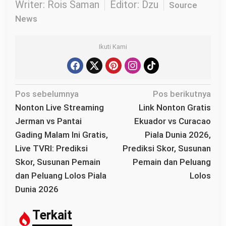
Writer: Rois Saman
Editor: Dzu
Source
News
Ikuti Kami
N
Pos sebelumnya
Pos berikutnya
a
Nonton Live Streaming
Link Nonton Gratis
v
Jerman vs Pantai
Ekuador vs Curacao
i
Gading Malam Ini Gratis,
Piala Dunia 2026,
g
Live TVRI: Prediksi
Prediksi Skor, Susunan
a
Skor, Susunan Pemain
Pemain dan Peluang
s
dan Peluang Lolos Piala
Lolos
i
Dunia 2026
p
o
Terkait
s