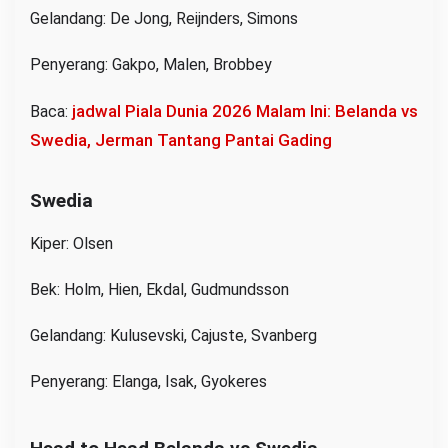
Gelandang: De Jong, Reijnders, Simons
Penyerang: Gakpo, Malen, Brobbey
jadwal Piala Dunia 2026 Malam Ini: Belanda vs
Baca:
Swedia, Jerman Tantang Pantai Gading
Swedia
Kiper: Olsen
Bek: Holm, Hien, Ekdal, Gudmundsson
Gelandang: Kulusevski, Cajuste, Svanberg
Penyerang: Elanga, Isak, Gyokeres