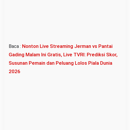
a
D
u
n
i
a
Nonton Live Streaming Jerman vs Pantai
Baca :
2
Gading Malam Ini Gratis, Live TVRI: Prediksi Skor,
0
Susunan Pemain dan Peluang Lolos Piala Dunia
2
2026
6
d
i
T
V
R
I