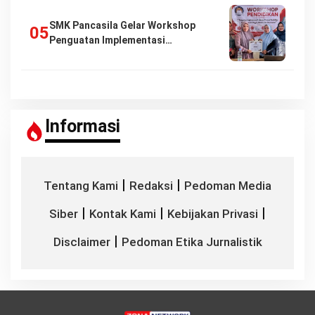
SMK Pancasila Gelar Workshop
Penguatan Implementasi…
Informasi
|
|
Tentang Kami
Redaksi
Pedoman Media
|
|
|
Siber
Kontak Kami
Kebijakan Privasi
|
Disclaimer
Pedoman Etika Jurnalistik