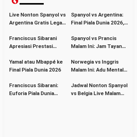
o
s
Live Nonton Spanyol vs
Spanyol vs Argentina:
Argentina Gratis Legal:
Final Piala Dunia 2026,
Final Piala Dunia 2026
Prediksi Skor, Head to
Franciscus Sibarani
Spanyol vs Prancis
Pertarungan Dua
Head, Susunan Pemain
Apresiasi Prestasi
Malam Ini: Jam Tayang,
Revolusi Sepak Bola
dan Duel Yamal vs
Kontingen Kubu Raya
Prediksi Skor, H2H dan
Bintang Argentina
Yamal atau Mbappé ke
Norwegia vs Inggris
Raih 48 Medali di
Link Live Streaming
Final Piala Dunia 2026
Malam Ini: Adu Mental,
FORPROV II Kalbar
Semifinal Piala Dunia
Adu Taktik, Siapa ke
2026
2026
Franciscus Sibarani:
Jadwal Nonton Spanyol
Semifinal Piala Dunia
Euforia Piala Dunia
vs Belgia Live Malam
2026?
Momentum Perkuat
Ini! Duel Panas Dua
Budaya Menghargai
Raksasa Eropa di
Kekayaan Intelektual
Perempat Final Piala
Dunia 2026