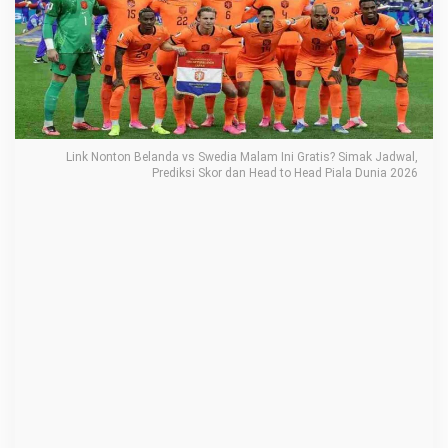
l
a
n
d
a
v
Link Nonton Belanda vs Swedia Malam Ini Gratis? Simak Jadwal,
s
Prediksi Skor dan Head to Head Piala Dunia 2026
S
w
e
d
i
a
M
a
l
a