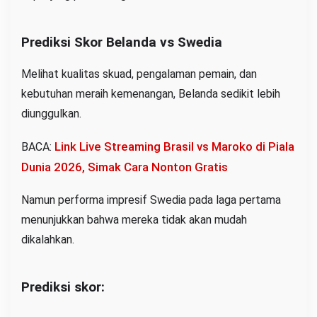
Prediksi Skor Belanda vs Swedia
Melihat kualitas skuad, pengalaman pemain, dan
kebutuhan meraih kemenangan, Belanda sedikit lebih
diunggulkan.
Link Live Streaming Brasil vs Maroko di Piala
BACA:
Dunia 2026, Simak Cara Nonton Gratis
Namun performa impresif Swedia pada laga pertama
menunjukkan bahwa mereka tidak akan mudah
dikalahkan.
Prediksi skor: