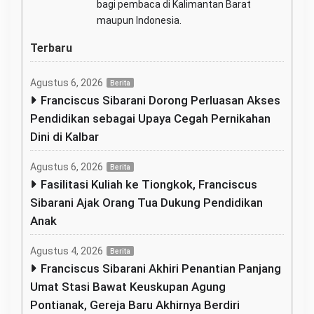
bagi pembaca di Kalimantan Barat
maupun Indonesia.
Terbaru
Agustus 6, 2026
Berita
Franciscus Sibarani Dorong Perluasan Akses
Pendidikan sebagai Upaya Cegah Pernikahan
Dini di Kalbar
Agustus 6, 2026
Berita
Fasilitasi Kuliah ke Tiongkok, Franciscus
Sibarani Ajak Orang Tua Dukung Pendidikan
Anak
Agustus 4, 2026
Berita
Franciscus Sibarani Akhiri Penantian Panjang
Umat Stasi Bawat Keuskupan Agung
Pontianak, Gereja Baru Akhirnya Berdiri