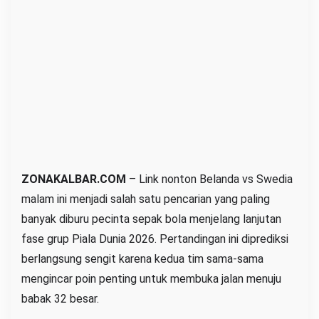
m
I
n
i
G
r
a
t
i
s
ZONAKALBAR.COM
– Link nonton Belanda vs Swedia
?
malam ini menjadi salah satu pencarian yang paling
S
banyak diburu pecinta sepak bola menjelang lanjutan
i
fase grup Piala Dunia 2026. Pertandingan ini diprediksi
m
berlangsung sengit karena kedua tim sama-sama
a
mengincar poin penting untuk membuka jalan menuju
k
babak 32 besar.
J
a