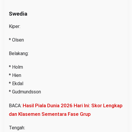
Swedia
Kiper:
* Olsen
Belakang:
* Holm
* Hien
* Ekdal
* Gudmundsson
Hasil Piala Dunia 2026 Hari Ini: Skor Lengkap
BACA:
dan Klasemen Sementara Fase Grup
Tengah: