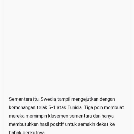
Sementara itu, Swedia tampil mengejutkan dengan
kemenangan telak 5-1 atas Tunisia. Tiga poin membuat
mereka memimpin klasemen sementara dan hanya
membutuhkan hasil positif untuk semakin dekat ke
babak berikutnya.