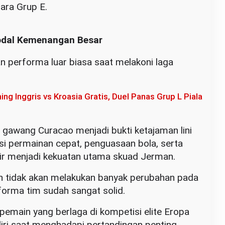
ara Grup E.
dal Kemenangan Besar
performa luar biasa saat melakoni laga
ng Inggris vs Kroasia Gratis, Duel Panas Grup L Piala
 gawang Curacao menjadi bukti ketajaman lini
i permainan cepat, penguasaan bola, serta
hir menjadi kekuatan utama skuad Jerman.
n tidak akan melakukan banyak perubahan pada
orma tim sudah sangat solid.
 pemain yang berlaga di kompetisi elite Eropa
iri saat menghadapi pertandingan penting