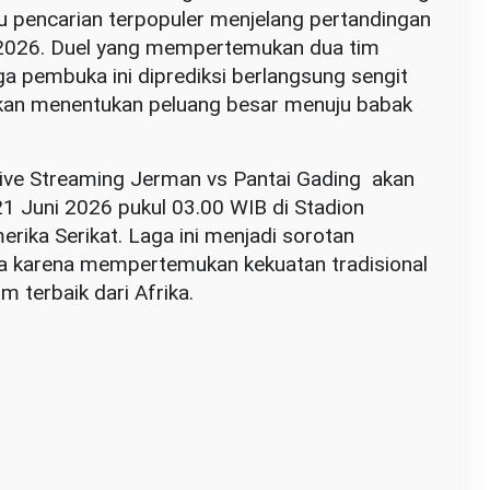
u pencarian terpopuler menjelang pertandingan
a 2026. Duel yang mempertemukan dua tim
a pembuka ini diprediksi berlangsung sengit
akan menentukan peluang besar menuju babak
ive Streaming Jerman vs Pantai Gading akan
1 Juni 2026 pukul 03.00 WIB di Stadion
rika Serikat. Laga ini menjadi sorotan
a karena mempertemukan kekuatan tradisional
 terbaik dari Afrika.