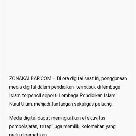
D
a
e
r
a
h
T
e
r
p
ZONAKALBAR.COM – Di era digital saat ini, penggunaan
e
media digital dalam pendidikan, termasuk di lembaga
n
Islam terpencil seperti Lembaga Pendidikan Islam
c
Nurul Ulum, menjadi tantangan sekaligus peluang.
i
l
Media digital dapat meningkatkan efektivitas
pembelajaran, tetapi juga memiliki kelemahan yang
perlu diperhatikan.