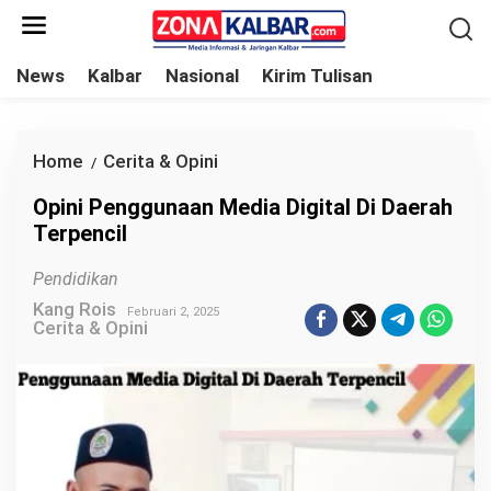
L
e
w
News
Kalbar
Nasional
Kirim Tulisan
a
t
i
Home
Cerita & Opini
O
/
k
p
Opini Penggunaan Media Digital Di Daerah
e
i
Terpencil
k
n
o
i
Pendidikan
n
P
Kang Rois
Februari 2, 2025
t
Cerita & Opini
e
e
n
n
g
g
u
n