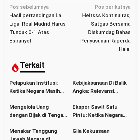
N
Pos sebelumnya
Pos berikutnya
a
Hasil pertandingan La
Heitsss Kontinuitas,
v
Liga: Real Madrid Harus
Satgas Bersama
i
Tunduk 0-1 Atas
Diskumdag Bahas
g
Espanyol
Penyusunan Raperda
a
Halal
s
i
Terkait
p
o
Pelapukan Institusi:
Kebijaksanaan Di Balik
s
Ketika Negara Masih
Angka: Relevansi
Berdiri, tetapi
Filsafat dalam Dunia
Mengelola Uang
Ekspor Sawit Satu
Wibawanya Mulai
Perbankan Modern
dengan Bijak di Tengah
Pintu: Ketika Negara
Runtuh
Perubahan Ekonomi
Mengejar Devisa,
Menakar Tanggung
Gila Kekuasaan
Kalimantan Barat
Petani Menanggung
Jawab Negara di
Bebannya