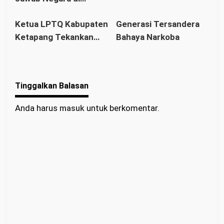
Tengah Pusaran Gurita
Ketua LPTQ Kabupaten
Generasi Tersandera
Perdagangan Manusia
Ketapang Tekankan
Bahaya Narkoba
Soliditas dan Strategi
pada Raker LPTQ
Benua Kayong
Tinggalkan Balasan
Anda harus
masuk
untuk berkomentar.