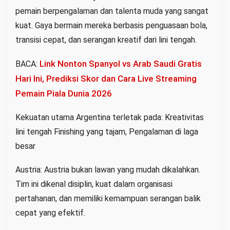
pemain berpengalaman dan talenta muda yang sangat
kuat. Gaya bermain mereka berbasis penguasaan bola,
transisi cepat, dan serangan kreatif dari lini tengah.
Link Nonton Spanyol vs Arab Saudi Gratis
BACA:
Hari Ini, Prediksi Skor dan Cara Live Streaming
Pemain Piala Dunia 2026
Kekuatan utama Argentina terletak pada: Kreativitas
lini tengah Finishing yang tajam, Pengalaman di laga
besar
Austria: Austria bukan lawan yang mudah dikalahkan.
Tim ini dikenal disiplin, kuat dalam organisasi
pertahanan, dan memiliki kemampuan serangan balik
cepat yang efektif.