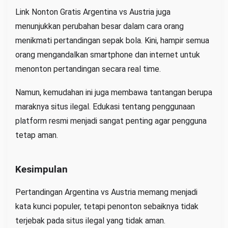
Link Nonton Gratis Argentina vs Austria juga
menunjukkan perubahan besar dalam cara orang
menikmati pertandingan sepak bola. Kini, hampir semua
orang mengandalkan smartphone dan internet untuk
menonton pertandingan secara real time.
Namun, kemudahan ini juga membawa tantangan berupa
maraknya situs ilegal. Edukasi tentang penggunaan
platform resmi menjadi sangat penting agar pengguna
tetap aman.
Kesimpulan
Pertandingan Argentina vs Austria memang menjadi
kata kunci populer, tetapi penonton sebaiknya tidak
terjebak pada situs ilegal yang tidak aman.