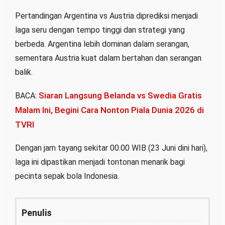
Pertandingan Argentina vs Austria diprediksi menjadi
laga seru dengan tempo tinggi dan strategi yang
berbeda. Argentina lebih dominan dalam serangan,
sementara Austria kuat dalam bertahan dan serangan
balik.
Siaran Langsung Belanda vs Swedia Gratis
BACA:
Malam Ini, Begini Cara Nonton Piala Dunia 2026 di
TVRI
Dengan jam tayang sekitar 00.00 WIB (23 Juni dini hari),
laga ini dipastikan menjadi tontonan menarik bagi
pecinta sepak bola Indonesia.
Penulis