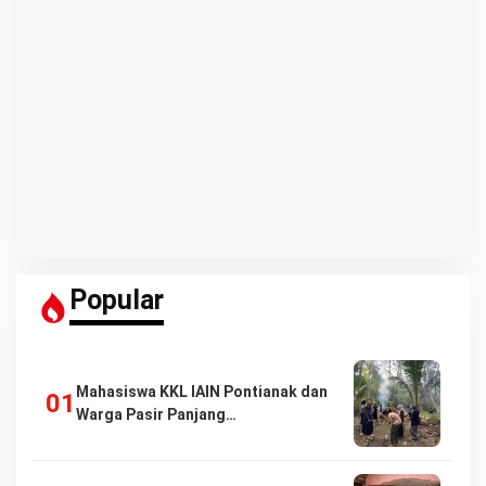
Popular
Mahasiswa KKL IAIN Pontianak dan
Warga Pasir Panjang…