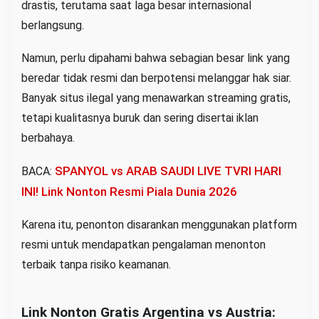
drastis, terutama saat laga besar internasional
berlangsung.
Namun, perlu dipahami bahwa sebagian besar link yang
beredar tidak resmi dan berpotensi melanggar hak siar.
Banyak situs ilegal yang menawarkan streaming gratis,
tetapi kualitasnya buruk dan sering disertai iklan
berbahaya.
SPANYOL vs ARAB SAUDI LIVE TVRI HARI
BACA:
INI! Link Nonton Resmi Piala Dunia 2026
Karena itu, penonton disarankan menggunakan platform
resmi untuk mendapatkan pengalaman menonton
terbaik tanpa risiko keamanan.
Link Nonton Gratis Argentina vs Austria: