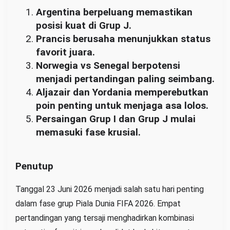
Argentina berpeluang memastikan
posisi kuat di Grup J.
Prancis berusaha menunjukkan status
favorit juara.
Norwegia vs Senegal berpotensi
menjadi pertandingan paling seimbang.
Aljazair dan Yordania memperebutkan
poin penting untuk menjaga asa lolos.
Persaingan Grup I dan Grup J mulai
memasuki fase krusial.
Penutup
Tanggal 23 Juni 2026 menjadi salah satu hari penting
dalam fase grup Piala Dunia FIFA 2026. Empat
pertandingan yang tersaji menghadirkan kombinasi