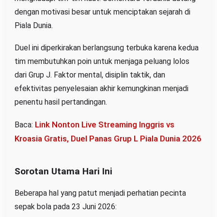
dengan motivasi besar untuk menciptakan sejarah di
Piala Dunia.
Duel ini diperkirakan berlangsung terbuka karena kedua
tim membutuhkan poin untuk menjaga peluang lolos
dari Grup J. Faktor mental, disiplin taktik, dan
efektivitas penyelesaian akhir kemungkinan menjadi
penentu hasil pertandingan.
Link Nonton Live Streaming Inggris vs
Baca:
Kroasia Gratis, Duel Panas Grup L Piala Dunia 2026
Sorotan Utama Hari Ini
Beberapa hal yang patut menjadi perhatian pecinta
sepak bola pada 23 Juni 2026: