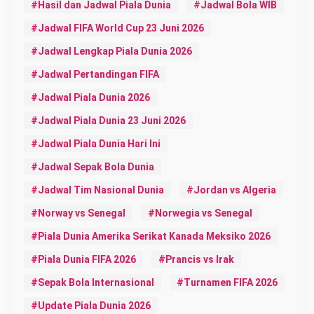
Hasil dan Jadwal Piala Dunia
Jadwal Bola WIB
Jadwal FIFA World Cup 23 Juni 2026
Jadwal Lengkap Piala Dunia 2026
Jadwal Pertandingan FIFA
Jadwal Piala Dunia 2026
Jadwal Piala Dunia 23 Juni 2026
Jadwal Piala Dunia Hari Ini
Jadwal Sepak Bola Dunia
Jadwal Tim Nasional Dunia
Jordan vs Algeria
Norway vs Senegal
Norwegia vs Senegal
Piala Dunia Amerika Serikat Kanada Meksiko 2026
Piala Dunia FIFA 2026
Prancis vs Irak
Sepak Bola Internasional
Turnamen FIFA 2026
Update Piala Dunia 2026