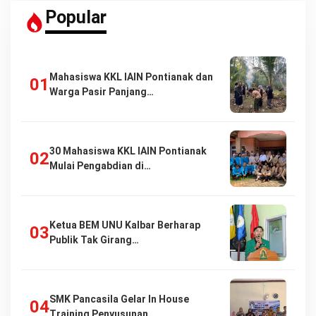
Popular
Mahasiswa KKL IAIN Pontianak dan
Warga Pasir Panjang…
30 Mahasiswa KKL IAIN Pontianak
Mulai Pengabdian di…
Ketua BEM UNU Kalbar Berharap
Publik Tak Girang…
SMK Pancasila Gelar In House
Training Penyusunan…