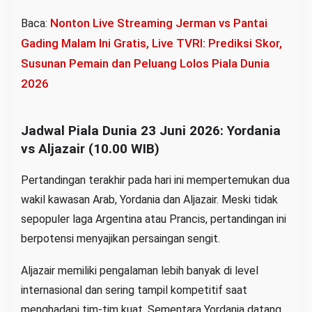
Nonton Live Streaming Jerman vs Pantai
Baca:
Gading Malam Ini Gratis, Live TVRI: Prediksi Skor,
Susunan Pemain dan Peluang Lolos Piala Dunia
2026
Jadwal Piala Dunia 23 Juni 2026: Yordania
vs Aljazair (10.00 WIB)
Pertandingan terakhir pada hari ini mempertemukan dua
wakil kawasan Arab, Yordania dan Aljazair. Meski tidak
sepopuler laga Argentina atau Prancis, pertandingan ini
berpotensi menyajikan persaingan sengit.
Aljazair memiliki pengalaman lebih banyak di level
internasional dan sering tampil kompetitif saat
menghadapi tim-tim kuat. Sementara Yordania datang