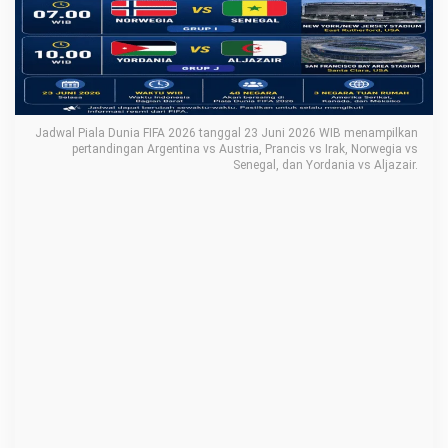
u
n
i
a
2
Jadwal Piala Dunia FIFA 2026 tanggal 23 Juni 2026 WIB menampilkan
3
pertandingan Argentina vs Austria, Prancis vs Irak, Norwegia vs
Senegal, dan Yordania vs Aljazair.
J
u
n
i
H
a
r
i
i
n
i