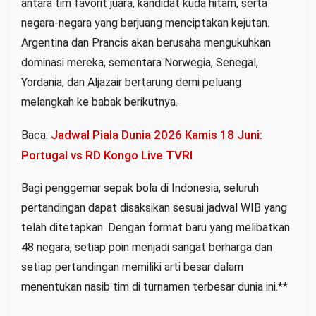
antara tim favorit juara, kandidat kuda hitam, serta
negara-negara yang berjuang menciptakan kejutan.
Argentina dan Prancis akan berusaha mengukuhkan
dominasi mereka, sementara Norwegia, Senegal,
Yordania, dan Aljazair bertarung demi peluang
melangkah ke babak berikutnya.
Jadwal Piala Dunia 2026 Kamis 18 Juni:
Baca:
Portugal vs RD Kongo Live TVRI
Bagi penggemar sepak bola di Indonesia, seluruh
pertandingan dapat disaksikan sesuai jadwal WIB yang
telah ditetapkan. Dengan format baru yang melibatkan
48 negara, setiap poin menjadi sangat berharga dan
setiap pertandingan memiliki arti besar dalam
menentukan nasib tim di turnamen terbesar dunia ini.**