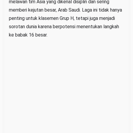
melawan tim Asia yang dikenal disiplin dan sering
m
memberi kejutan besar, Arab Saudi. Laga ini tidak hanya
i
penting untuk klasemen Grup H, tetapi juga menjadi
P
sorotan dunia karena berpotensi menentukan langkah
i
ke babak 16 besar.
a
l
a
D
u
n
i
a
2
0
2
6