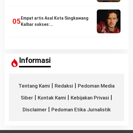
Empat artis Asal Kota Singkawang
Kalbar sukses:…
Informasi
|
|
Tentang Kami
Redaksi
Pedoman Media
|
|
|
Siber
Kontak Kami
Kebijakan Privasi
|
Disclaimer
Pedoman Etika Jurnalistik