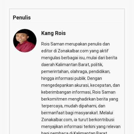
Penulis
Kang Rois
Rois Saman merupakan penulis dan
editor di Zonakalbar.com yang aktif
mengulas berbagai isu, mulai dari berita
daerah Kalimantan Barat, politik,
pemerintahan, olahraga, pendidikan,
hingga informasi publik. Dengan
mengedepankan akurasi, kecepatan, dan
keberimbangan informasi, Rois Saman
berkomitmen menghadirkan berita yang
terpercaya, mudah dipahami, dan
bermanfaat bagi masyarakat. Melalui
Zonakalbar.com, ia turut berkontribusi
menyajikan informasi terkini yang relevan
bagi pembaca di Kalimantan Barat