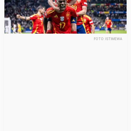
B
S
A
U
D
FOTO: ISTIMEWA
I
L
I
V
E
T
V
R
I
H
A
R