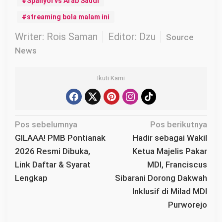
Spanyol vs Arab Saudi
streaming bola malam ini
Writer: Rois Saman
Editor: Dzu
Source
News
Ikuti Kami
N
Pos sebelumnya
Pos berikutnya
a
GILAAA! PMB Pontianak
Hadir sebagai Wakil
v
2026 Resmi Dibuka,
Ketua Majelis Pakar
i
Link Daftar & Syarat
MDI, Franciscus
g
Lengkap
Sibarani Dorong Dakwah
a
Inklusif di Milad MDI
s
Purworejo
i