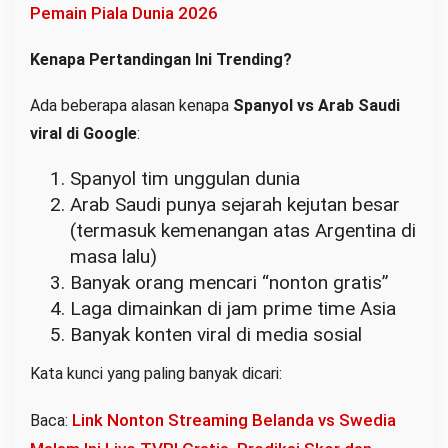
Pemain Piala Dunia 2026
Kenapa Pertandingan Ini Trending?
Ada beberapa alasan kenapa
Spanyol vs Arab Saudi
viral di Google
:
Spanyol tim unggulan dunia
Arab Saudi punya sejarah kejutan besar
(termasuk kemenangan atas Argentina di
masa lalu)
Banyak orang mencari “nonton gratis”
Laga dimainkan di jam prime time Asia
Banyak konten viral di media sosial
Kata kunci yang paling banyak dicari:
Link Nonton Streaming Belanda vs Swedia
Baca: