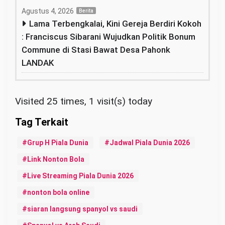
Agustus 4, 2026
Berita
Lama Terbengkalai, Kini Gereja Berdiri Kokoh
: Franciscus Sibarani Wujudkan Politik Bonum
Commune di Stasi Bawat Desa Pahonk
LANDAK
Visited 25 times, 1 visit(s) today
Grup H Piala Dunia
Jadwal Piala Dunia 2026
Link Nonton Bola
Live Streaming Piala Dunia 2026
nonton bola online
siaran langsung spanyol vs saudi