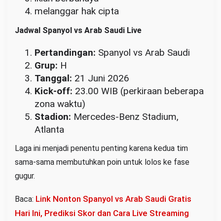
melanggar hak cipta
Jadwal Spanyol vs Arab Saudi Live
Pertandingan:
Spanyol vs Arab Saudi
Grup:
H
Tanggal:
21 Juni 2026
Kick-off:
23.00 WIB (perkiraan beberapa
zona waktu)
Stadion:
Mercedes-Benz Stadium,
Atlanta
Laga ini menjadi penentu penting karena kedua tim
sama-sama membutuhkan poin untuk lolos ke fase
gugur.
Link Nonton Spanyol vs Arab Saudi Gratis
Baca:
Hari Ini, Prediksi Skor dan Cara Live Streaming