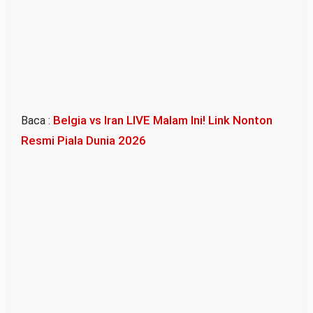
Belgia vs Iran LIVE Malam Ini! Link Nonton
Baca :
Resmi Piala Dunia 2026