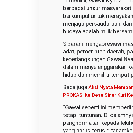
Ia menilai, Gawai Nyapat T
berbagai unsur masyarakat.
berkumpul untuk merayakan t
menjaga persaudaraan, da
budaya adalah milik bersam
Sibarani mengapresiasi mas
adat, pemerintah daerah, pa
keberlangsungan Gawai Nyap
dalam menyelenggarakan ke
hidup dan memiliki tempat 
Baca juga:
Aksi Nyata Memban
PROKASI ke Desa Sinar Kuri K
“Gawai seperti ini memperl
tetapi tuntunan. Di dalamnya
penghormatan kepada leluhur,
yang harus terus ditanamka