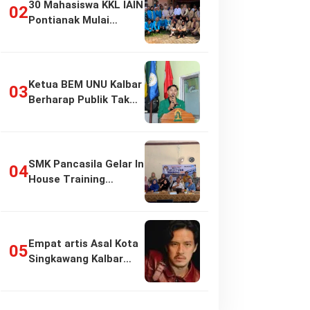
30 Mahasiswa KKL IAIN
Pontianak Mulai
Pengabdian di…
Ketua BEM UNU Kalbar
Berharap Publik Tak
Girang…
SMK Pancasila Gelar In
House Training
Penyusunan…
Empat artis Asal Kota
Singkawang Kalbar
sukses:…