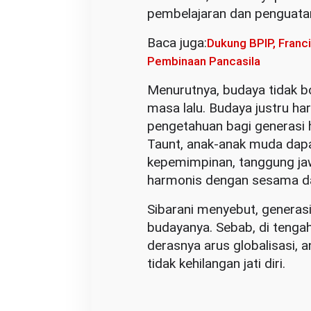
pembelajaran dan penguatan i
P
o
Baca juga:
Dukung BPIP, Franc
t
Pembinaan Pancasila
e
n
Menurutnya, budaya tidak b
s
masa lalu. Budaya justru har
i
pengetahuan bagi generasi h
G
Taunt, anak-anak muda dapat
e
kepemimpinan, tanggung jaw
n
harmonis dengan sesama da
e
Sibarani menyebut, generas
r
budayanya. Sebab, di tenga
a
derasnya arus globalisasi,
s
tidak kehilangan jati diri.
i
M
u