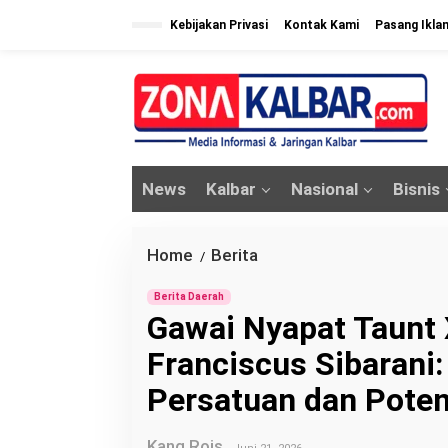
L
Kebijakan Privasi
Kontak Kami
Pasang Ikla
e
w
a
t
i
k
News
Kalbar
Nasional
Bisnis
e
k
o
Home
Berita
G
/
n
a
t
Berita Daerah
w
Gawai Nyapat Taunt
e
a
n
Franciscus Sibarani
i
N
Persatuan dan Pote
y
a
Kang Rois