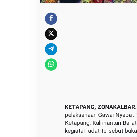
H
u
l
u
,
F
r
a
n
c
i
s
c
KETAPANG, ZONAKALBAR
u
pelaksanaan Gawai Nyapat 
s
Ketapang, Kalimantan Barat,
S
kegiatan adat tersebut buka
i