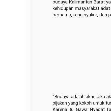
budaya Kalimantan Barat yang
h
kehidupan masyarakat adat 
A
bersama, rasa syukur, dan 
k
a
r
P
e
r
s
a
t
u
a
n
“Budaya adalah akar. Jika a
d
pijakan yang kokoh untuk t
a
Karena itu, Gawai Nyapat Ta
n