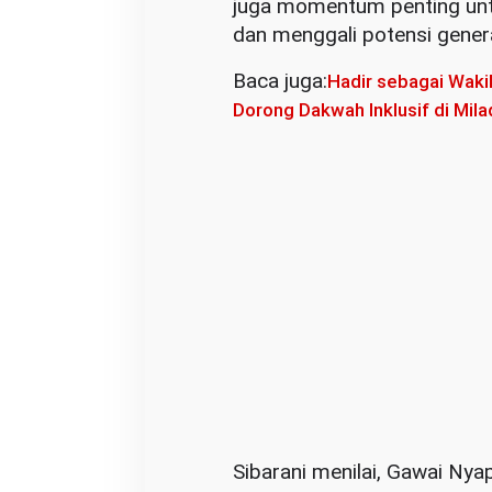
juga momentum penting unt
b
dan menggali potensi gener
a
r
Baca juga:
Hadir sebagai Wakil
a
Dorong Dakwah Inklusif di Mil
n
i
:
B
u
d
a
y
a
A
d
a
l
Sibarani menilai, Gawai Ny
a