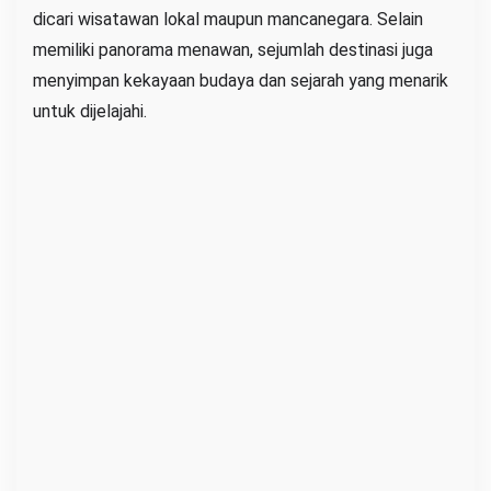
dicari wisatawan lokal maupun mancanegara. Selain
g
memiliki panorama menawan, sejumlah destinasi juga
a
menyimpan kekayaan budaya dan sejarah yang menarik
A
untuk dijelajahi.
l
a
m
T
e
r
s
e
m
b
u
n
y
i