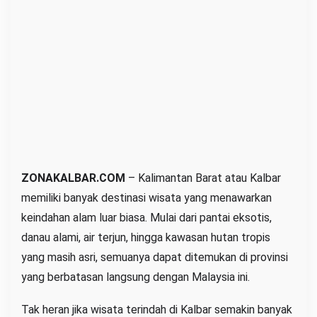
a
j
i
b
D
i
k
u
n
j
ZONAKALBAR.COM
– Kalimantan Barat atau Kalbar
u
memiliki banyak destinasi wisata yang menawarkan
n
keindahan alam luar biasa. Mulai dari pantai eksotis,
g
danau alami, air terjun, hingga kawasan hutan tropis
i
yang masih asri, semuanya dapat ditemukan di provinsi
,
yang berbatasan langsung dengan Malaysia ini.
S
u
Tak heran jika wisata terindah di Kalbar semakin banyak
r