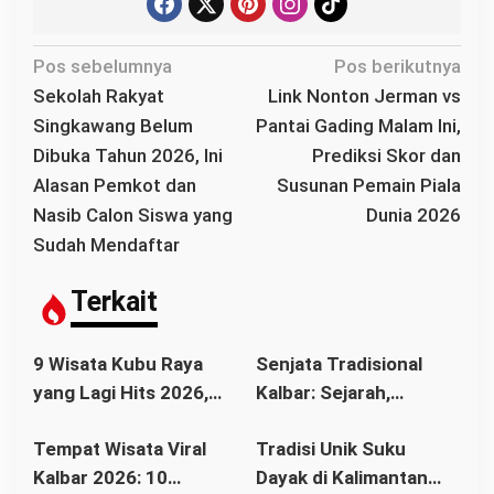
N
Pos sebelumnya
Pos berikutnya
a
Sekolah Rakyat
Link Nonton Jerman vs
v
Singkawang Belum
Pantai Gading Malam Ini,
i
Dibuka Tahun 2026, Ini
Prediksi Skor dan
g
Alasan Pemkot dan
Susunan Pemain Piala
a
Nasib Calon Siswa yang
Dunia 2026
s
Sudah Mendaftar
i
p
Terkait
o
s
9 Wisata Kubu Raya
Senjata Tradisional
yang Lagi Hits 2026,
Kalbar: Sejarah,
Destinasi Alam dan
Bentuk, Filosofi, dan
Tempat Wisata Viral
Tradisi Unik Suku
Kuliner yang Wajib
Makna Budaya yang
Kalbar 2026: 10
Dayak di Kalimantan
Masuk Daftar Liburan
Tetap Lestari