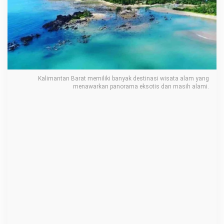
n
d
a
h
d
i
Kalimantan Barat memiliki banyak destinasi wisata alam yang
K
menawarkan panorama eksotis dan masih alami.
a
l
b
a
r
y
a
n
g
W