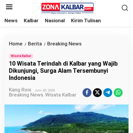
L
e
w
News
Kalbar
Nasional
Kirim Tulisan
a
t
i
Home
Berita
Breaking News
1
/
/
k
0
e
Wisata Kalbar
W
10 Wisata Terindah di Kalbar yang Wajib
k
i
Dikunjungi, Surga Alam Tersembunyi
o
s
Indonesia
n
a
t
Kang Rois
t
Juni 20, 2026
Breaking News
Wisata Kalbar
e
,
a
n
T
e
r
i