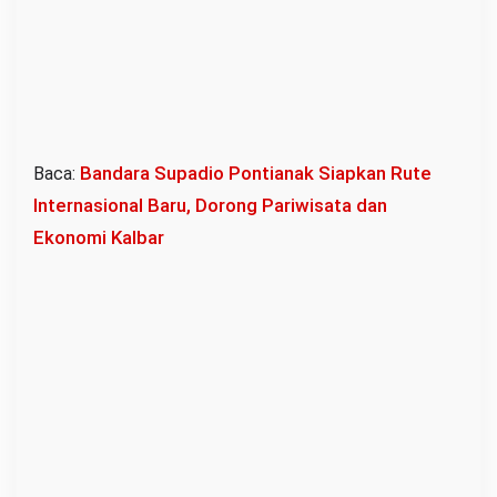
I
n
d
o
n
e
Bandara Supadio Pontianak Siapkan Rute
Baca:
s
Internasional Baru, Dorong Pariwisata dan
i
Ekonomi Kalbar
a