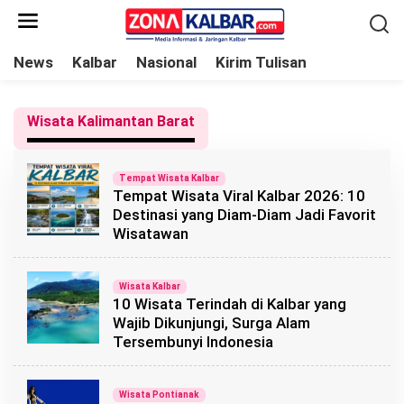
L
e
w
News
Kalbar
Nasional
Kirim Tulisan
a
t
Wisata Kalimantan Barat
i
k
e
Tempat Wisata Kalbar
Tempat Wisata Viral Kalbar 2026: 10
k
Destinasi yang Diam-Diam Jadi Favorit
o
Wisatawan
n
t
Wisata Kalbar
e
10 Wisata Terindah di Kalbar yang
n
Wajib Dikunjungi, Surga Alam
Tersembunyi Indonesia
Wisata Pontianak