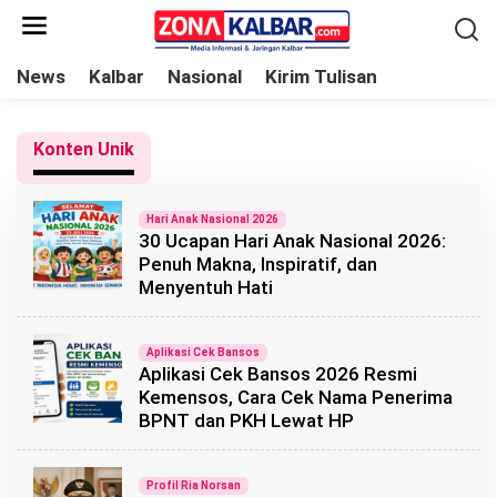
L
e
w
News
Kalbar
Nasional
Kirim Tulisan
a
t
Konten Unik
i
k
e
Hari Anak Nasional 2026
30 Ucapan Hari Anak Nasional 2026:
k
Penuh Makna, Inspiratif, dan
o
Menyentuh Hati
n
t
Aplikasi Cek Bansos
e
Aplikasi Cek Bansos 2026 Resmi
n
Kemensos, Cara Cek Nama Penerima
BPNT dan PKH Lewat HP
Profil Ria Norsan