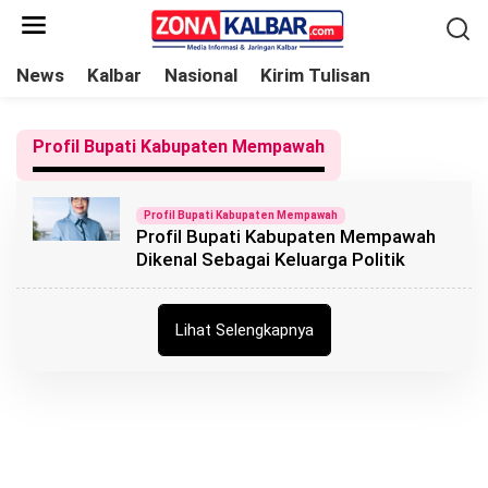
L
e
w
News
Kalbar
Nasional
Kirim Tulisan
a
t
Profil Bupati Kabupaten Mempawah
i
k
e
Profil Bupati Kabupaten Mempawah
Profil Bupati Kabupaten Mempawah
k
Dikenal Sebagai Keluarga Politik
o
n
t
Lihat Selengkapnya
e
n