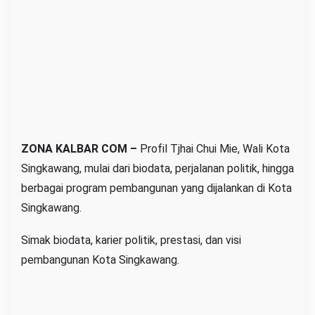
g
k
a
w
a
n
g
,
ZONA KALBAR COM –
Profil Tjhai Chui Mie, Wali Kota
P
Singkawang, mulai dari biodata, perjalanan politik, hingga
e
r
berbagai program pembangunan yang dijalankan di Kota
e
Singkawang.
m
Simak biodata, karier politik, prestasi, dan visi
p
pembangunan Kota Singkawang.
u
a
n
T