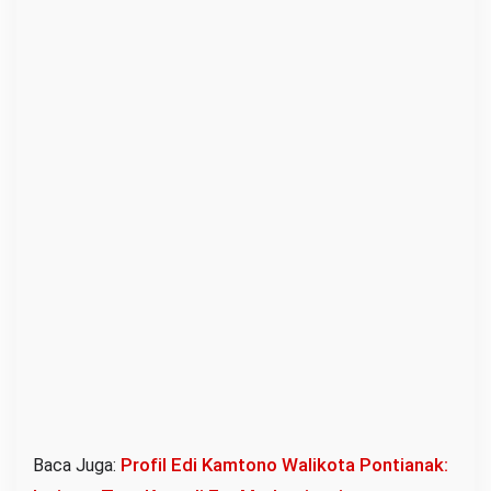
i
o
n
g
h
o
a
H
e
b
a
t
!
Profil Edi Kamtono Walikota Pontianak:
Baca Juga: