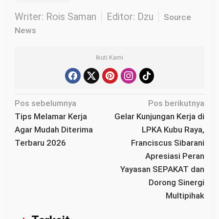
Writer: Rois Saman
Editor: Dzu
Source
News
Ikuti Kami
N
Pos sebelumnya
Pos berikutnya
a
Tips Melamar Kerja
Gelar Kunjungan Kerja di
v
Agar Mudah Diterima
LPKA Kubu Raya,
i
Terbaru 2026
Franciscus Sibarani
g
Apresiasi Peran
a
Yayasan SEPAKAT dan
s
Dorong Sinergi
i
Multipihak
p
o