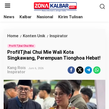
L
e
w
News
Kalbar
Nasional
Kirim Tulisan
a
t
i
Home
Konten Unik
Inspirator
P
/
/
k
r
e
Profil Tjhai Chui Mie
o
ProfilTjhai Chui Mie Wali Kota
k
f
Singkawang, Perempuan Tionghoa Hebat!
o
i
n
Kang Rois
l
Juni 6, 2026
Inspirator
t
T
e
j
n
h
a
i
C