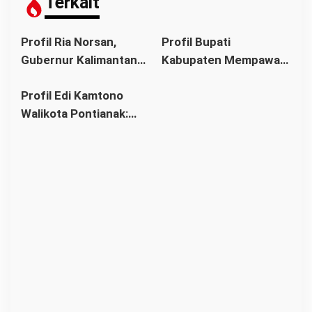
Terkait
s
Profil Ria Norsan,
Profil Bupati
Gubernur Kalimantan
Kabupaten Mempawah
Barat Periode 2025–
Dikenal Sebagai
Profil Edi Kamtono
2030
Keluarga Politik
Walikota Pontianak:
Insinyur Tata Kota di
Era Modernisasi