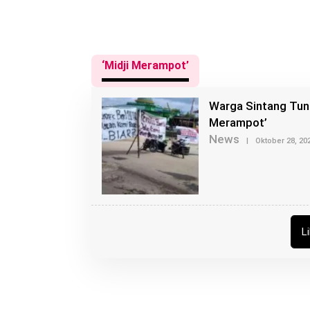
‘Midji Merampot’
Warga Sintang Tunt
Merampot’
News
|
Oktober 28, 20
L