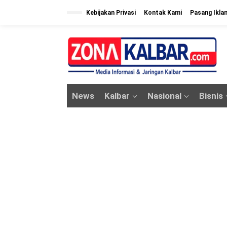
L
Kebijakan Privasi
Kontak Kami
Pasang Ikla
e
w
a
t
i
k
News
Kalbar
Nasional
Bisnis
e
k
o
n
t
e
n